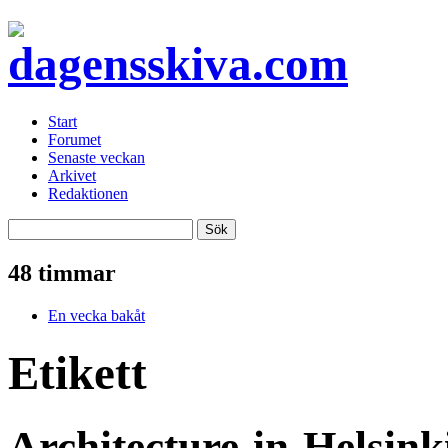
Start
Forumet
Senaste veckan
Arkivet
Redaktionen
48 timmar
En vecka bakåt
Etikett
Architecture-in-Helsink