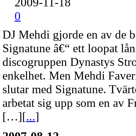
2009-11-18
0
DJ Mehdi gjorde en av de b
Signatune â€“ ett loopat lån
discogruppen Dynastys Strok
enkelhet. Men Mehdi Faveris
slutar med Signatune. Tvärt
arbetat sig upp som en av 
[…][
...
]