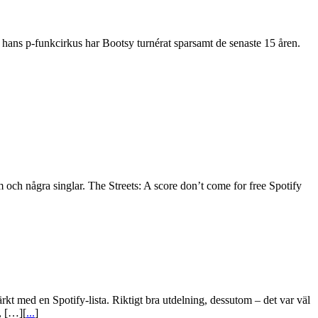
och hans p-funkcirkus har Bootsy turnérat sparsamt de senaste 15 åren.
 och några singlar. The Streets: A score don’t come for free Spotify
t med en Spotify-lista. Riktigt bra utdelning, dessutom – det var väl
, […][
...
]