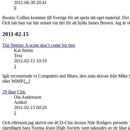
2011-06-30 20:41
0
Bootsy Collins kommer till Sverige för att spela sitt eget material. De
Och när han var här senast var det för att hylla James Brown. Jag är o
2011-02-15
The Streets: A score don’t come for free
Kal Ström
Text
2011-02-15 10:19
1
Igår recenserade vi Computers and Blues, den sista skivan från Mike S
eller WiMP.[
...
]
29 låtar Chic
Ola Andersson
Artikel
2011-02-15 00:20
1
Och eftersom jag skrivit om 4CD-Chic-boxen Nile Rodgers presents The 
egentligen bara Norma Jeans High Society som saknades av de låtar jag