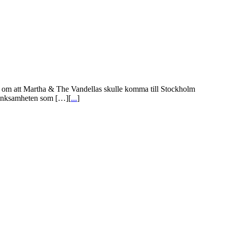
erna om att Martha & The Vandellas skulle komma till Stockholm
rtänksamheten som […][
...
]