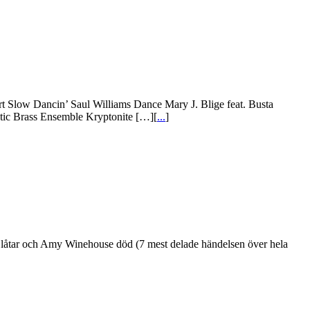
wart Slow Dancin’ Saul Williams Dance Mary J. Blige feat. Busta
tic Brass Ensemble Kryptonite […][
...
]
lade låtar och Amy Winehouse död (7 mest delade händelsen över hela