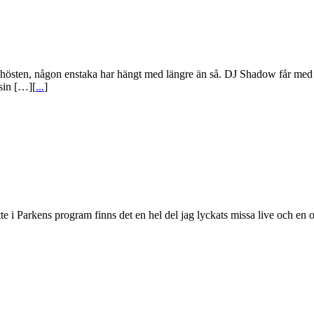
hösten, någon enstaka har hängt med längre än så. DJ Shadow får med två
 sin […][
...
]
tte i Parkens program finns det en hel del jag lyckats missa live och en o