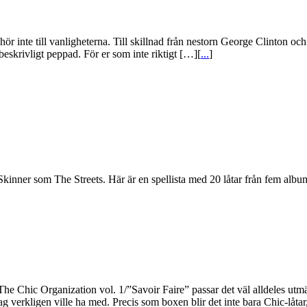
t hör inte till vanligheterna. Till skillnad från nestorn George Clinton 
beskrivligt peppad. För er som inte riktigt […][
...
]
kinner som The Streets. Här är en spellista med 20 låtar från fem album
Chic Organization vol. 1/”Savoir Faire” passar det väl alldeles utmärk
 verkligen ville ha med. Precis som boxen blir det inte bara Chic-låtar