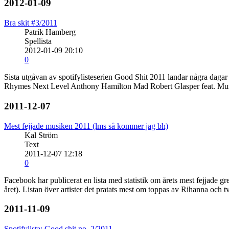
2012-01-09
Bra skit #3/2011
Patrik Hamberg
Spellista
2012-01-09 20:10
0
Sista utgåvan av spotifylisteserien Good Shit 2011 landar några dagar
Rhymes Next Level Anthony Hamilton Mad Robert Glasper feat. Musi
2011-12-07
Mest fejjade musiken 2011 (lms så kommer jag bh)
Kal Ström
Text
2011-12-07 12:18
0
Facebook har publicerat en lista med statistik om årets mest fejjade g
året). Listan över artister det pratats mest om toppas av Rihanna och
2011-11-09
Spotifylista: Good shit no. 2/2011