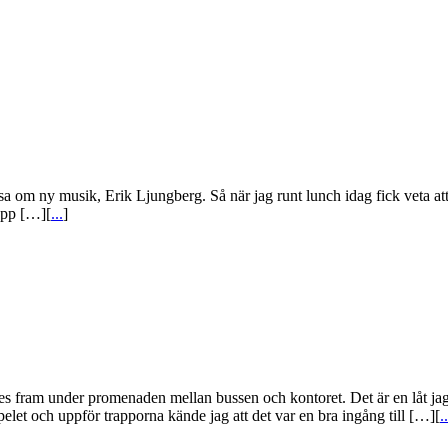
å tipsa om ny musik, Erik Ljungberg. Så när jag runt lunch idag fick veta a
upp […][
...
]
am under promenaden mellan bussen och kontoret. Det är en låt jag kan
let och uppför trapporna kände jag att det var en bra ingång till […][
..