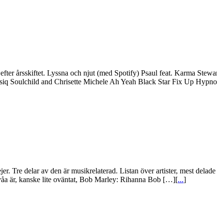
 efter årsskiftet. Lyssna och njut (med Spotify) Psaul feat. Karma Ste
q Soulchild and Chrisette Michele Ah Yeah Black Star Fix Up Hypno
rejer. Tre delar av den är musikrelaterad. Listan över artister, mest de
 tvåa är, kanske lite oväntat, Bob Marley: Rihanna Bob […][
...
]