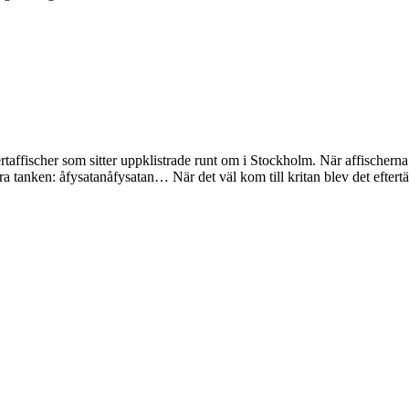
nsertaffischer som sitter uppklistrade runt om i Stockholm. När affisch
ra tanken: åfysatanåfysatan… När det väl kom till kritan blev det efte