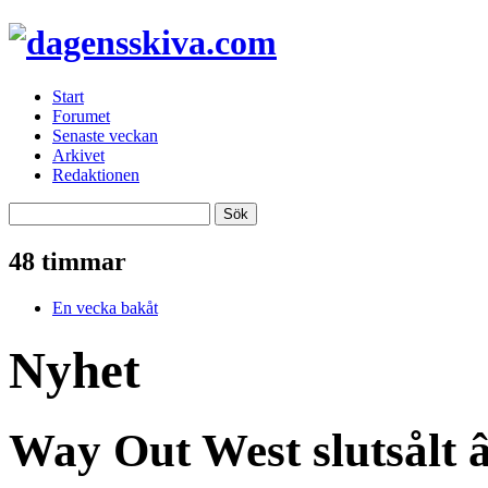
Start
Forumet
Senaste veckan
Arkivet
Redaktionen
48 timmar
En vecka bakåt
Nyhet
Way Out West slutsålt â