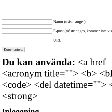
Namn (måste anges)
E-post (måste anges, kommer inte vis
URL
Du kan använda:
<a href="
<acronym title=""> <b> <bl
<code> <del datetime=""> 
<strong>
Inloggning