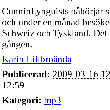
CunninLynguists påbörjar si
och under en månad besöke
Schweiz och Tyskland. Det b
gången.
Karin Lillbroända
Publicerad:
2009-03-16 12
12:59
Kategori:
mp3