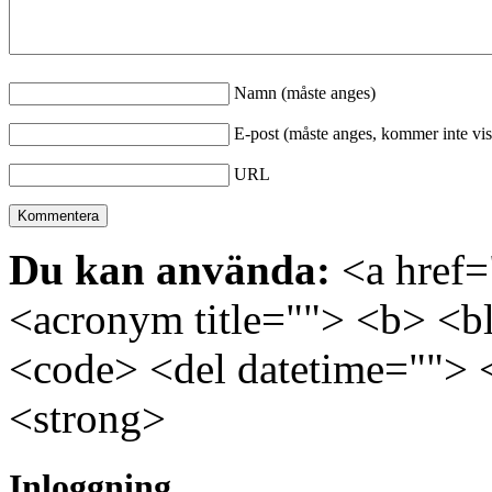
Namn (måste anges)
E-post (måste anges, kommer inte vis
URL
Du kan använda:
<a href="
<acronym title=""> <b> <bl
<code> <del datetime=""> 
<strong>
Inloggning