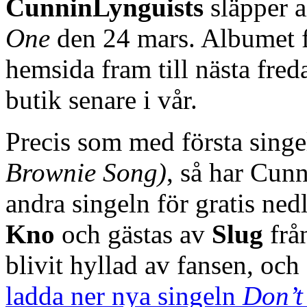
CunninLynguists
släpper 
One
den 24 mars. Albumet fi
hemsida fram till nästa fre
butik senare i vår.
Precis som med första sing
Brownie Song)
, så har Cun
andra singeln för gratis ne
Kno
och gästas av
Slug
frå
blivit hyllad av fansen, och
ladda ner nya singeln
Don’t