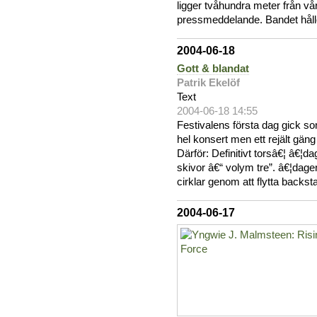
ligger tvåhundra meter från vår
pressmeddelande. Bandet håll
2004-06-18
Gott & blandat
Patrik Ekelöf
Text
2004-06-18 14:55
Festivalens första dag gick so
hel konsert men ett rejält gä
Därför: Definitivt torsâ€¦ â€¦d
skivor â€“ volym tre”. â€¦da
cirklar genom att flytta backst
2004-06-17