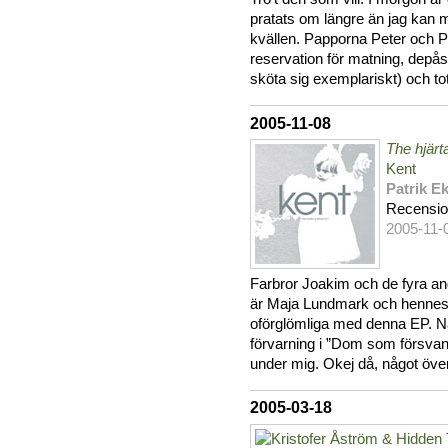
pratats om längre än jag kan m
kvällen. Papporna Peter och P
reservation för matning, depås
sköta sig exemplariskt) och tota
2005-11-08
The hjär
Kent
Patrik Ek
Recensi
2005-11-
Farbror Joakim och de fyra an
är Maja Lundmark och hennes n
oförglömliga med denna EP. Nä
förvarning i ”Dom som försva
under mig. Okej då, något öve
2005-03-18