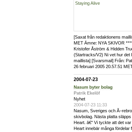
[Saxat från redaktionens maill
MET Ämne: NYA SKIVOR *******
Kristofer Åström & Hidden Tru
(Startracks/V2) Ni vet hur det l
maillista] [Svarsmail] Från: 
26 februari 2005 20.57.51 MET
2004-07-23
Nasum byter bolag
Patrik Ekelöf
Nyhet
2004-07-23 11:33
Nasum, Sveriges och Ã–rebros
skivbolag. Nästa platta släpp
Heart. â€“ Vi tyckte att det va
Heart innebär många fördelar f