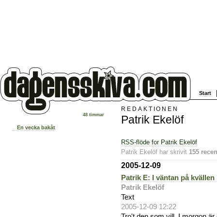
Start
REDAKTIONEN
48 timmar
Patrik Ekelöf
En vecka bakåt
RSS-flöde for Patrik Ekelöf
Patrik Ekelöf har skrivit
155 rece
2005-12-09
Patrik E: I väntan på kvällen
Patrik Ekelöf
Text
2005-12-09 12:22
Tro't den som vill. I morgon 