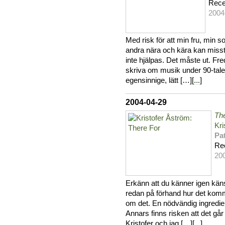
Rece
2004
Med risk för att min fru, min s
andra nära och kära kan misst
inte hjälpas. Det måste ut. Fre
skriva om musik under 90-talet
egensinnige, lätt […][
...
]
2004-04-29
Th
Kri
Pat
Re
20
Erkänn att du känner igen känsl
redan på förhand hur det kom
om det. En nödvändig ingredien
Annars finns risken att det går 
Kristofer och jag […][
...
]