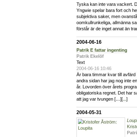
Tyska kan inte vara vackert. De
Yngwie spelar bara fort och he
subjektiva saker, men ovanst
oomkullrunkeliga, allmänna sa
förstår är de inget annat än tr
2004-06-16
Patrik E fattar ingenting
Patrik Ekelöf
Text
2004-06-16 10:46
Är bara timmar kvar till avfärd
andra sidan har jag nog inte ens
år. Lovorden över årets program
obligatoriska regnet. Det har 
att jag var tvungen […][
...
]
2004-05-31
Loup
Kris
Patr