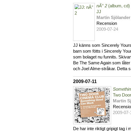
nÂ° 2
(album, cd)
JJ
Martin Sjölander
Recension
2009-07-24
JJ känns som Sincerely Your
barn som fötts i Sincerely Your
som bolaget nu funnits. Skiva
Be The Same Again som låter 
och Joel Alme-stråkar. Detta 
2009-07-11
Somethi
Two Door
Martin S
Recensi
2009-07-
De har inte riktigt gripigt tag i 