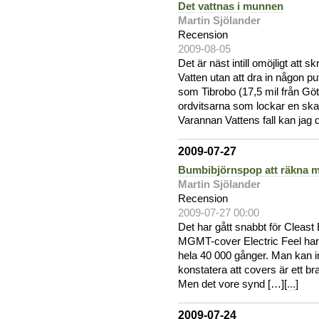
Det vattnas i munnen
Martin Sjölander
Recension
2009-08-05
Det är näst intill omöjligt att
Vatten utan att dra in någon pu
som Tibrobo (17,5 mil från Göte
ordvitsarna som lockar en skar
Varannan Vattens fall kan jag
2009-07-27
Bumbibjörnspop att räkna 
Martin Sjölander
Recension
2009-07-27 00:00
Det har gått snabbt för Cleast
MGMT-cover Electric Feel har 
hela 40 000 gånger. Man kan in
konstatera att covers är ett bra
Men det vore synd […][
...
]
2009-07-24