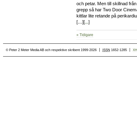
och petar. Men till skillnad fr
grepp så har Two Door Cinema 
kittlar lite retande på perikard
[…][
...
]
« Tidigare
© Peter 2 Meter Media AB och respektive skribent 1999-2026
ISSN
1652-1285
X