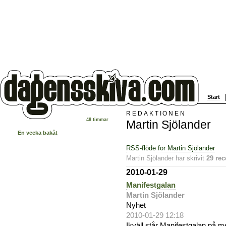
Start
REDAKTIONEN
48 timmar
Martin Sjölander
En vecka bakåt
RSS-flöde for Martin Sjölander
Martin Sjölander har skrivit
29 rec
2010-01-29
Manifestgalan
Martin Sjölander
Nyhet
2010-01-29 12:18
Ikväll står Manifestgalan på 