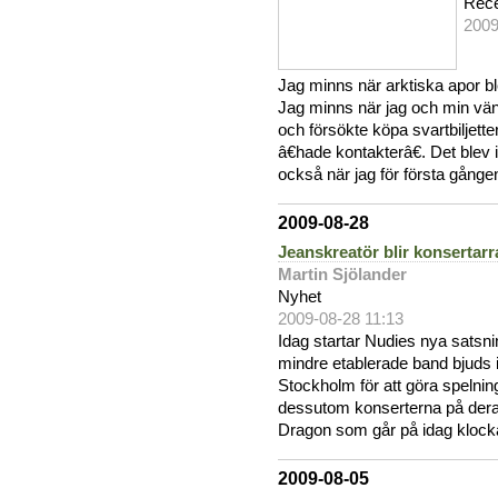
Rec
2009
Jag minns när arktiska apor bl
Jag minns när jag och min vän
och försökte köpa svartbiljett
â€hade kontakterâ€. Det blev 
också när jag för första gånge
2009-08-28
Jeanskreatör blir konsertar
Martin Sjölander
Nyhet
2009-08-28 11:13
Idag startar Nudies nya sats
mindre etablerade band bjuds i
Stockholm för att göra spelni
dessutom konserterna på deras 
Dragon som går på idag klock
2009-08-05