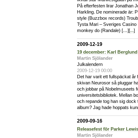
På efterfesten lirar Jonathan
Harkling. De nominerade är: 
style (Buzzbox records) Trou
Tysta Mari – Sveriges Casino
monkey do (Randale) […][
...
]
2009-12-19
19 december: Karl Berglund 
Martin Sjölander
Julkalendern
2009-12-19 00:00
Det har varit ett fullspäckat å
skivan Neurosor så pluggar ha
och jobbar på Nobelmuseets f
universitetsbibliotek. Mellan b
och repande tog han sig dock ti
album? Jag hade hoppats kun
2009-09-16
Releasefest för Parker Lewi
Martin Sjölander