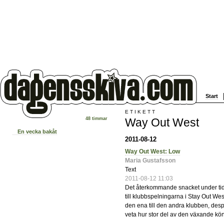
Start
ETIKETT
Way Out West
48 timmar
En vecka bakåt
2011-08-12
Way Out West: Low
Maria Gustafsson
Text
2011-08-12 11:03
Det återkommande snacket under tidi
till klubbspelningarna i Stay Out We
den ena till den andra klubben, desper
veta hur stor del av den växande kö