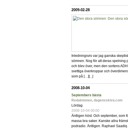
2009-02-28
Inledningsvis var jag ganska skeptis
sömnen. Nog för att deras spelning 
och blev över, men den sortens ADHD
svettiga överkroppar och överdimensi
som på […][
...
]
2008-10-04
Septembers bästa
Redaktionen, dagensskiva.com
Lördag
2008-10-04 00:00
Äntligen höst. Och september, som fö
massa bra saker. Kanske allra främst
podradio. Äntligen. Raphael Saadiq 