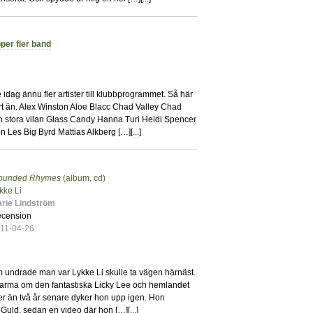
per fler band
3
idag ännu fler artister till klubbprogrammet. Så här
klart än. Alex Winston Aloe Blacc Chad Valley Chad
 stora vilan Glass Candy Hanna Turi Heidi Spencer
 Les Big Byrd Mattias Alkberg […][
...
]
ounded Rhymes
(album, cd)
3
kke Li
rie Lindström
cension
11-04-26
 undrade man var Lykke Li skulle ta vägen härnäst.
varma om den fantastiska Licky Lee och hemlandet
 Mer än två år senare dyker hon upp igen. Hon
3 Guld, sedan en video där hon […][
...
]