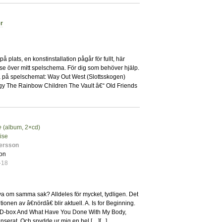
r
0
å plats, en konstinstallation pågår för fullt, här
 se över mitt spelschema. För dig som behöver hjälp.
na på spelschemat: Way Out West (Slottsskogen)
gy The Rainbow Children The Vault â€“ Old Friends
e
(album, 2×cd)
0
oise
ersson
on
-18
a om samma sak? Alldeles för mycket, tydligen. Det
onen av â€nördâ€ blir aktuell. A. Is for Beginning.
4CD-box And What Have You Done With My Body,
nserat. Och spydde ur mig en hel […][
...
]