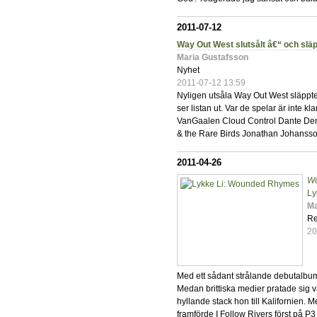
2011-07-12
Way Out West slutsålt â€“ och släp
Maria Gustafsson
Nyhet
2011-07-12 13:59
Nyligen utsåla Way Out West släppte 
ser listan ut. Var de spelar är inte 
VanGaalen Cloud Control Dante Den
& the Rare Birds Jonathan Johansson
2011-04-26
W
Ly
Ma
Re
20
Med ett sådant strålande debutalbum
Medan brittiska medier pratade sig 
hyllande stack hon till Kalifornien.
framförde I Follow Rivers först på P