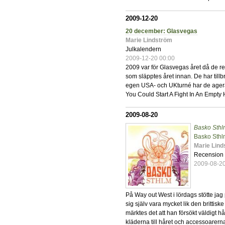
2009-12-20
20 december: Glasvegas
Marie Lindström
Julkalendern
2009-12-20 00:00
2009 var för Glasvegas året då de 
som släpptes året innan. De har tillb
egen USA- och UKturné har de agerat
You Could Start A Fight In An Empty
2009-08-20
Basko Sthl
Basko Sthl
Marie Lin
Recension
2009-08-2
På Way out West i lördags stötte jag
sig själv vara mycket lik den brittis
märktes det att han försökt väldigt hår
kläderna till håret och accessoarern