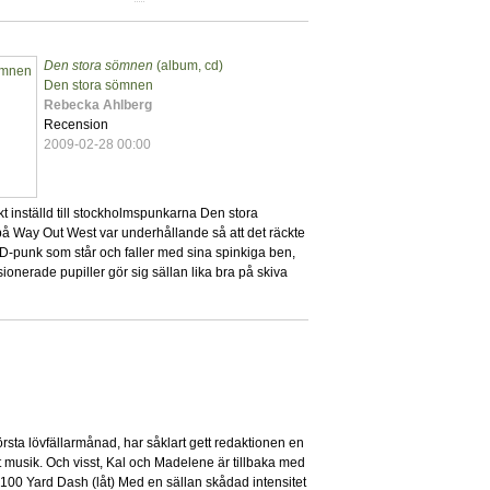
Den stora sömnen
(album, cd)
0
Den stora sömnen
Rebecka Ahlberg
Recension
2009-02-28 00:00
kt inställd till stockholmspunkarna Den stora
på Way Out West var underhållande så att det räckte
-punk som står och faller med sina spinkiga ben,
onerade pupiller gör sig sällan lika bra på skiva
7
rsta lövfällarmånad, har såklart gett redaktionen en
 musik. Och visst, Kal och Madelene är tillbaka med
100 Yard Dash (låt) Med en sällan skådad intensitet