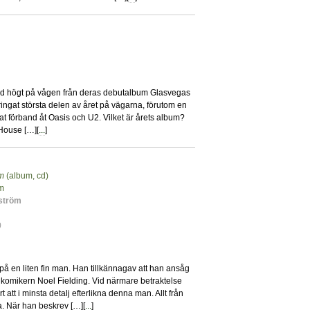
0
red högt på vågen från deras debutalbum Glasvegas
ringat största delen av året på vägarna, förutom en
 förband åt Oasis och U2. Vilket är årets album?
 House […][
...
]
m
(album, cd)
5
m
dström
0
 på en liten fin man. Han tillkännagav att han ansåg
ke komikern Noel Fielding. Vid närmare betraktelse
t att i minsta detalj efterlikna denna man. Allt från
a. När han beskrev […][
...
]