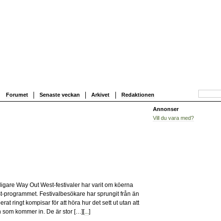
Forumet
Senaste veckan
Arkivet
Redaktionen
Annonser
Vill du vara med?
0
gare Way Out West-festivaler har varit om köerna
st-programmet. Festivalbesökare har sprungit från än
at ringt kompisar för att höra hur det sett ut utan att
n som kommer in. De är stor […][
...
]