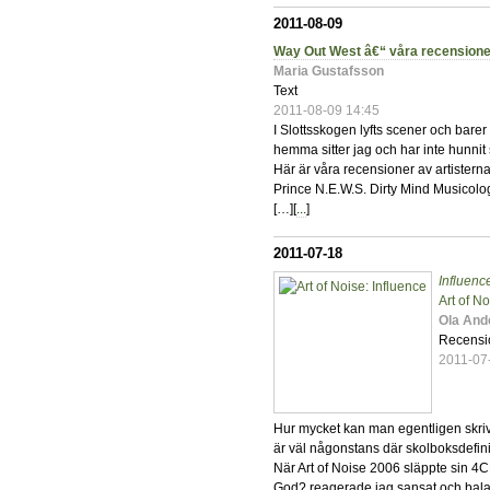
2011-08-09
Way Out West â€“ våra recensione
Maria Gustafsson
Text
2011-08-09 14:45
I Slottsskogen lyfts scener och barer p
hemma sitter jag och har inte hunnit
Här är våra recensioner av artister
Prince N.E.W.S. Dirty Mind Musicolo
[…][
...
]
2011-07-18
Influenc
Art of N
Ola And
Recensi
2011-07
Hur mycket kan man egentligen skriv
är väl någonstans där skolboksdefiniti
När Art of Noise 2006 släppte sin 
God? reagerade jag sansat och bala