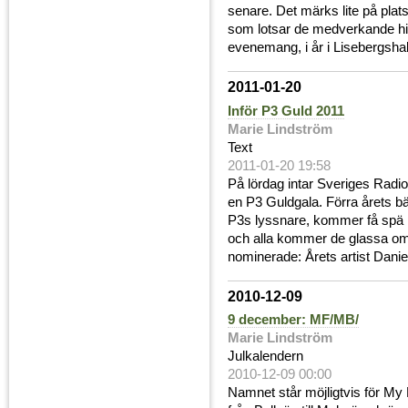
senare. Det märks lite på plat
som lotsar de medverkande hit o
evenemang, i år i Lisebergshall
2011-01-20
Inför P3 Guld 2011
Marie Lindström
Text
2011-01-20 19:58
På lördag intar Sveriges Radio
en P3 Guldgala. Förra årets bä
P3s lyssnare, kommer få spä 
och alla kommer de glassa omk
nominerade: Årets artist Danie
2010-12-09
9 december: MF/MB/
Marie Lindström
Julkalendern
2010-12-09 00:00
Namnet står möjligtvis för My 