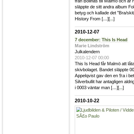
från Bollnäs till Malmö och är n
släppte de sitt andra album Fo
betyg och kallade det ”Bra/skit/
History From […][
...
]
2010-12-07
7 december: This Is Head
Marie Lindström
Julkalendern
2010-12-07 00:00
This Is Head får Malmö att lå
skivbolaget. Bandet släppte 0
Appelqvist gav den en 9:a i be
Silverbullit har antagligen aldr
i 0003 väntar man […][
...
]
2010-10-22