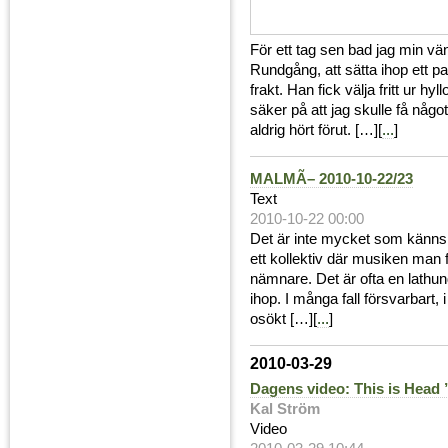
För ett tag sen bad jag min vän
Rundgång, att sätta ihop ett pa
frakt. Han fick välja fritt ur hy
säker på att jag skulle få någo
aldrig hört förut. […][
...
]
MALMÃ– 2010-10-22/23
Text
2010-10-22 00:00
Det är inte mycket som känns li
ett kollektiv där musiken man f
nämnare. Det är ofta en lathund
ihop. I många fall försvarbart, 
osökt […][
...
]
2010-03-29
Dagens video: This is Head 
Kal Ström
Video