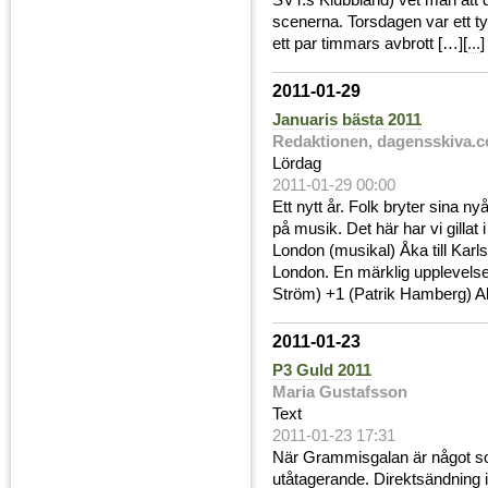
SVT:s Klubbland) vet man att de
scenerna. Torsdagen var ett t
ett par timmars avbrott […][
...
]
2011-01-29
Januaris bästa 2011
Redaktionen, dagensskiva.
Lördag
2011-01-29 00:00
Ett nytt år. Folk bryter sina ny
på musik. Det här har vi gillat 
London (musikal) Åka till Karls
London. En märklig upplevelse
Ström) +1 (Patrik Hamberg) A
2011-01-23
P3 Guld 2011
Maria Gustafsson
Text
2011-01-23 17:31
När Grammisgalan är något so
utåtagerande. Direktsändning 