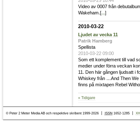
2010-03-29 10:44
Video av 0007 från debutalbum
Wakeham.[
...
]
2010-03-22
Ljudet av vecka 11
Patrik Hamberg
Spellista
2010-03-22 09:00
Som ett komplement till vad s
medier under förra veckan ko
11. Den här gången ljudsatt i f
Whiskey från …And Then We 
finns på mixtapen Rebel Witho
« Tidigare
© Peter 2 Meter Media AB och respektive skribent 1999-2026
ISSN
1652-1285
X