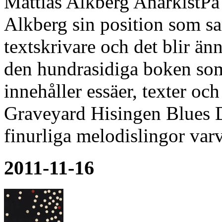
Mattias Alkberg AnarkistPå
Alkberg sin position som sa
textskrivare och det blir än
den hundrasidiga boken som
innehåller essäer, texter och
Graveyard Hisingen Blues D
finurliga melodislingor var
2011-11-16