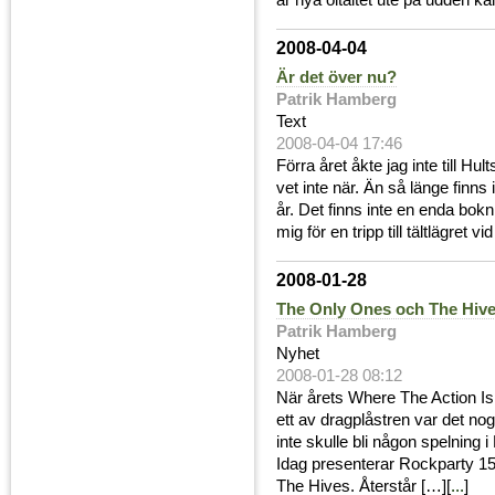
är nya öltältet ute på udden ka
2008-04-04
Är det över nu?
Patrik Hamberg
Text
2008-04-04 17:46
Förra året åkte jag inte till Hu
vet inte när. Än så länge finns 
år. Det finns inte en enda bokn
mig för en tripp till tältlägret 
2008-01-28
The Only Ones och The Hives 
Patrik Hamberg
Nyhet
2008-01-28 08:12
När årets Where The Action I
ett av dragplåstren var det n
inte skulle bli någon spelning i 
Idag presenterar Rockparty 15
The Hives. Återstår […][
...
]