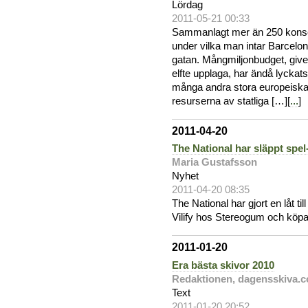
Lördag
2011-05-21 00:33
Sammanlagt mer än 250 konsert
under vilka man intar Barcelo
gatan. Mångmiljonbudget, give
elfte upplaga, har ändå lyckats 
många andra stora europeiska 
resurserna av statliga […][
...
]
2011-04-20
The National har släppt spel-
Maria Gustafsson
Nyhet
2011-04-20 08:35
The National har gjort en låt til
Vilify hos Stereogum och köpa 
2011-01-20
Era bästa skivor 2010
Redaktionen, dagensskiva.
Text
2011-01-20 20:52