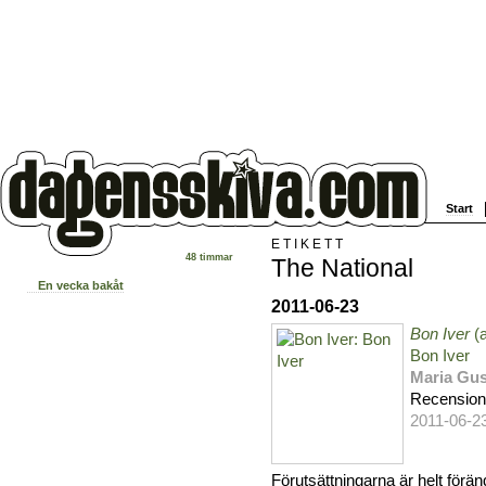
Start
ETIKETT
48 timmar
The National
En vecka bakåt
2011-06-23
Bon Iver
(
Bon Iver
Maria Gus
Recensio
2011-06-2
Förutsättningarna är helt förä