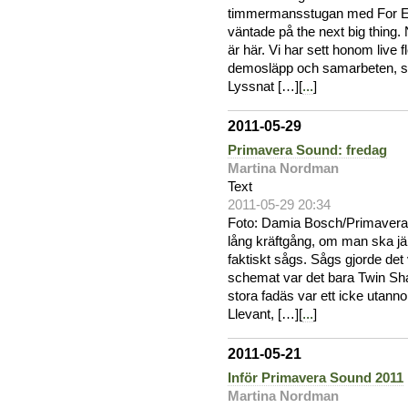
timmermansstugan med For Em
väntade på the next big thing. 
är här. Vi har sett honom live f
demosläpp och samarbeten, sett
Lyssnat […][
...
]
2011-05-29
Primavera Sound: fredag
Martina Nordman
Text
2011-05-29 20:34
Foto: Damia Bosch/Primavera
lång kräftgång, om man ska j
faktiskt sågs. Sågs gjorde det
schemat var det bara Twin Sha
stora fadäs var ett icke utann
Llevant, […][
...
]
2011-05-21
Inför Primavera Sound 2011
Martina Nordman