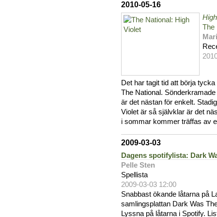
2010-05-16
High
The 
Mar
Rec
2010
Det har tagit tid att börja tyck
The National. Sönderkramade a
är det nästan för enkelt. Stadi
Violet är så självklar är det n
i sommar kommer träffas av e
2009-03-03
Dagens spotifylista: Dark W
Pelle Sten
Spellista
2009-03-03 12:00
Snabbast ökande låtarna på L
samlingsplattan Dark Was The 
Lyssna på låtarna i Spotify. Li