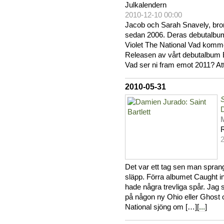
Julkalendern
2010-12-10 00:00
Jacob och Sarah Snavely, bror
sedan 2006. Deras debutalbum
Violet The National Vad komme
Releasen av vårt debutalbum 
Vad ser ni fram emot 2011? At
2010-05-31
S
Det var ett tag sen man spran
släpp. Förra albumet Caught in
hade några trevliga spår. Jag 
på någon ny Ohio eller Ghost 
National sjöng om […][
...
]