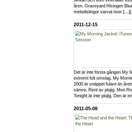
skivan och som innehåller essä
åren. Graveyard Hisingen Blues
melodislingor varvat över […][
2011-12-15
Det är inte första gången My M
extremt fult omslag. My Morn
2000 är snäppet fulare än året
sämre. Rent av plojig. Men R
Tonight är inte plojig. Den är e
2011-05-08