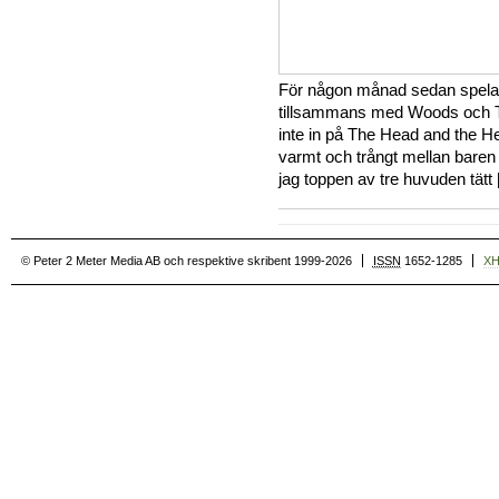
För någon månad sedan spela
tillsammans med Woods och T
inte in på The Head and the He
varmt och trångt mellan bare
jag toppen av tre huvuden tätt 
© Peter 2 Meter Media AB och respektive skribent 1999-2026
ISSN
1652-1285
X