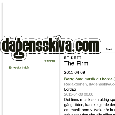
Start
ETIKETT
48 timmar
The-Firm
En vecka bakåt
2011-04-09
Bortglömd musik du borde (
Redaktionen, dagensskiva.
Lördag
2011-04-09 00:00
Det finns musik som aldrig sp
gång i tiden, kanske gjorde de
om musik som vi tycker är kri