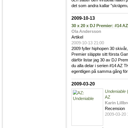
och sätter den virtuella nålen p
det som andra kallar ”skräpmu
2009-10-13
30 x 20 x DJ Premier: #14 AZ
Ola Andersson
Artikel
2009-10-13 21:00
2009 fyller hiphopen 30 skivår
Premier släppte sitt första G
därför listar jag 30 av DJ Prem
du alla delar i serien #14 A
egentligen på samma gång för
2009-03-20
Undeniable
(
AZ
Karin Lillb
Recension
2009-03-20 