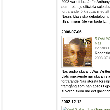
2008 var ett bra år för Anthon
som trots sju officiella soloalb
fortfarande förknippas med att
Nasirs klassiska debutalbum, 
tillsammans (de var båda […][
2008-07-06
It Was Wr
Nas
Pontus 
Recensi
2008-07-
Nas andra skiva It Was Written 
plats omgående när skivan sl
fortfarande Nas största försäl
framgång som han absolut gjort 
suverän skiva när det gäller de
2002-12-12