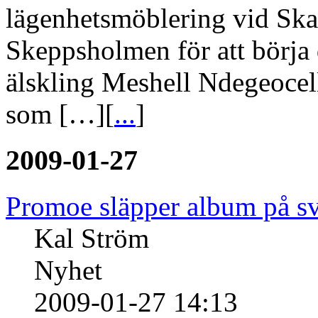
lägenhetsmöblering vid Skans
Skeppsholmen för att börja
älskling Meshell Ndegeocell
som […][
...
]
2009-01-27
Promoe släpper album på s
Kal Ström
Nyhet
2009-01-27 14:13