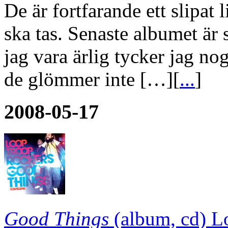
De är fortfarande ett slipat
ska tas. Senaste albumet är 
jag vara ärlig tycker jag no
de glömmer inte […][
...
]
2008-05-17
Good Things
(album, cd)
L