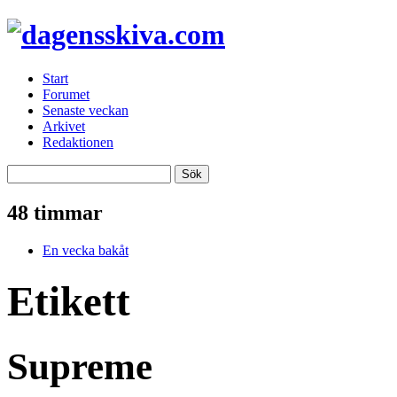
Start
Forumet
Senaste veckan
Arkivet
Redaktionen
48 timmar
En vecka bakåt
Etikett
Supreme