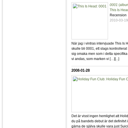
0001
(album
This Is Hea
Recension
2010-03-1
När jag i vintras intervjuade This I
skulle bli 0001, ett slags kontrollera
sig omaka men som i detta specifika f
vi andas, som marken vi […][
...
]
2008-01-28
Det är visst ingen hemlighet att Holi
du på bandets debut är det definitvt 
gärna de själva skulle vara just Suici