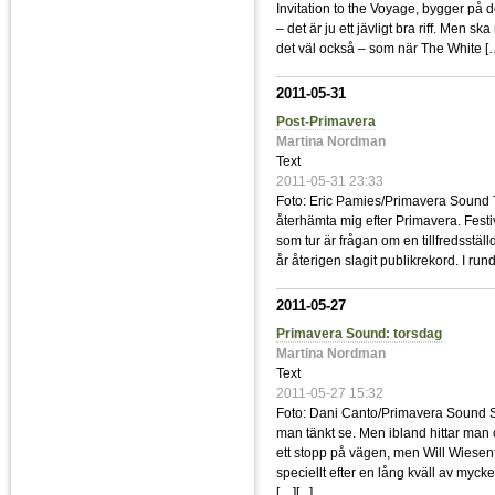
Invitation to the Voyage, bygger på de
– det är ju ett jävligt bra riff. Men
det väl också – som när The White [
2011-05-31
Post-Primavera
Martina Nordman
Text
2011-05-31 23:33
Foto: Eric Pamies/Primavera Sound 
återhämta mig efter Primavera. Festival
som tur är frågan om en tillfredsställ
år återigen slagit publikrekord. I r
2011-05-27
Primavera Sound: torsdag
Martina Nordman
Text
2011-05-27 15:32
Foto: Dani Canto/Primavera Sound S
man tänkt se. Men ibland hittar man
ett stopp på vägen, men Will Wiese
speciellt efter en lång kväll av mycket
[…][
...
]