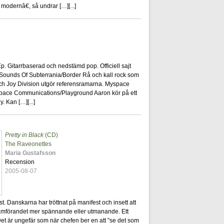
modernâ€, så undrar […][
...
]
0
 Gitarrbaserad och nedstämd pop. Officiell sajt
Sounds Of Subterrania/Border Rå och kall rock som
e och Joy Division utgör referensramarna. Myspace
space Communications/Playground Aaron kör på ett
ey. Kan […][
...
]
Pretty in Black
(CD)
23
The Raveonettes
Maria Gustafsson
Recension
2005-08-07
. Danskarna har tröttnat på manifest och insett att
framförandet mer spännande eller utmanande. Ett
Det är ungefär som när chefen ber en att ”se det som