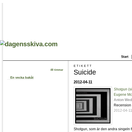
Start
ETIKETT
Suicide
48 timmar
En vecka bakåt
2012-04-11
Shotgun
(s
Eugene Mc
Anton Wed
Recension
2012-04-1
Shotgun, som är den andra singel