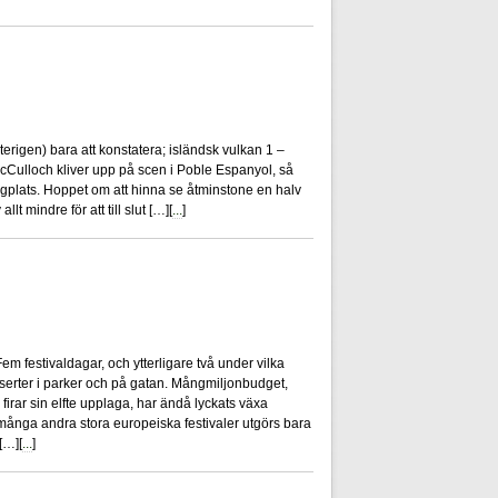
0
terigen) bara att konstatera; isländsk vulkan 1 –
cCulloch kliver upp på scen i Poble Espanyol, så
ygplats. Hoppet om att hinna se åtminstone en halv
lt mindre för att till slut […][
...
]
1
 festivaldagar, och ytterligare två under vilka
erter i parker och på gatan. Mångmiljonbudget,
irar sin elfte upplaga, har ändå lyckats växa
n många andra stora europeiska festivaler utgörs bara
[…][
...
]