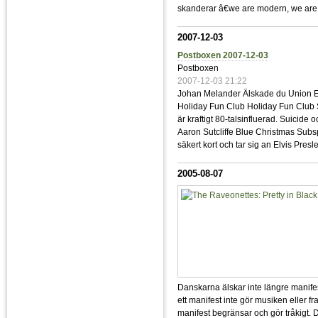
skanderar â€we are modern, we are 
2007-12-03
Postboxen 2007-12-03
Postboxen
2007-12-03 21:22
Johan Melander Älskade du Union Ep.
Holiday Fun Club Holiday Fun Club 
är kraftigt 80-talsinfluerad. Suicid
Aaron Sutcliffe Blue Christmas Sub
säkert kort och tar sig an Elvis Presl
2005-08-07
Danskarna älskar inte längre manifest
ett manifest inte gör musiken eller 
manifest begränsar och gör tråkigt. 