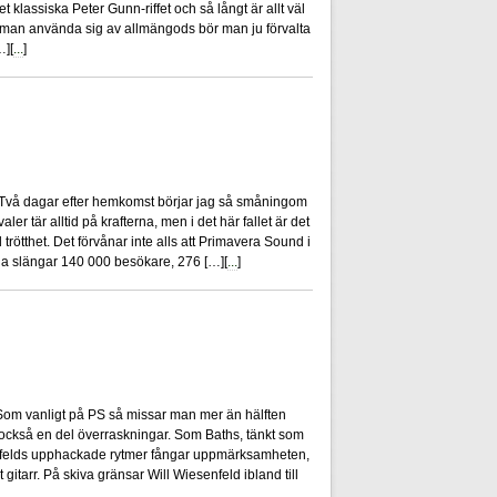
t klassiska Peter Gunn-riffet och så långt är allt väl
 ska man använda sig av allmängods bör man ju förvalta
…][
...
]
0
Två dagar efter hemkomst börjar jag så småningom
er tär alltid på krafterna, men i det här fallet är det
d trötthet. Det förvånar inte alls att Primavera Sound i
unda slängar 140 000 besökare, 276 […][
...
]
0
om vanligt på PS så missar man mer än hälften
 också en del överraskningar. Som Baths, tänkt som
nfelds upphackade rytmer fångar uppmärksamheten,
 gitarr. På skiva gränsar Will Wiesenfeld ibland till