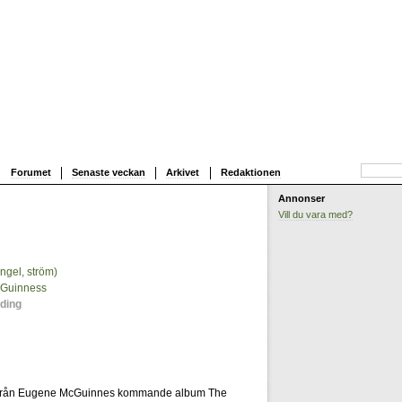
Forumet
Senaste veckan
Arkivet
Redaktionen
Annonser
Vill du vara med?
ingel, ström)
0
Guinness
ding
1
n från Eugene McGuinnes kommande album The