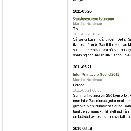
2011-05-26
Onsdagen som försvann
Martina Nordman
Text
2011-05-26 18:26
Så var cirkusen igång igen. Det är (å
flygresenärer 0. Samtidigt som Ian M
satt undertecknad fast på Madrids fl
spelning och sedan lite Caribou blev al
2011-05-21
Inför Primavera Sound 2011
Martina Nordman
Lördag
2011-05-21 00:33
Sammanlagt mer än 250 konserter. Fem
man intar Barcelonas gator med kons
givetvis. Men Primavera Sound, som f
tämligen organiskt. Till skillnad frå
en bråkdel av resurserna av statliga 
2010-03-19