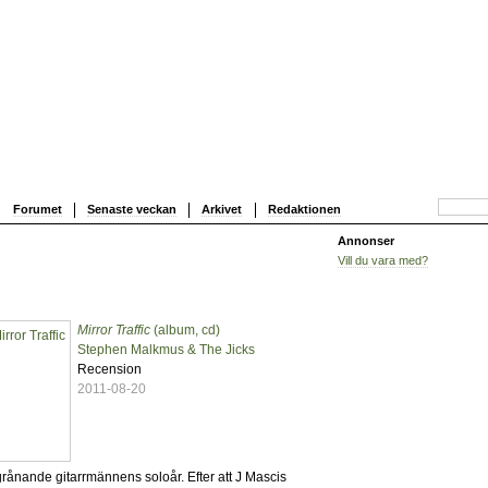
Forumet
Senaste veckan
Arkivet
Redaktionen
Annonser
Vill du vara med?
Mirror Traffic
(album, cd)
0
Stephen Malkmus & The Jicks
Recension
2011-08-20
 grånande gitarrmännens soloår. Efter att J Mascis