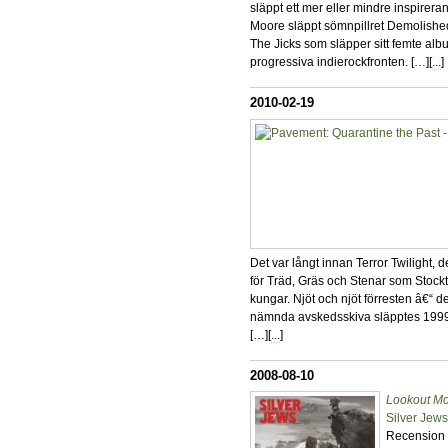
släppt ett mer eller mindre inspire
Moore släppt sömnpillret Demolish
The Jicks som släpper sitt femte albu
progressiva indierockfronten. […][
...
]
2010-02-19
Det var långt innan Terror Twilight, 
för Träd, Gräs och Stenar som Stockt
kungar. Njöt och njöt förresten â€“ d
nämnda avskedsskiva släpptes 1999 s
[…][
...
]
2008-08-10
Lookout Mo
Silver Jew
Recension