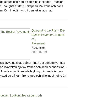
rande album och Sonic Youth-bekantingen Thurston
ed Thoughts är det nu Stephen Malkmus och hans
m. Och intet är nytt på den lekfulla, smått
Quarantine the Past - The
5
Best of Pavement
(album,
cd)
Pavement
Recension
2010-02-19
det självvalda slutet, långt innan det började vurmas
on-kvartetten njöt av tronen som indiescenens lofi-
e kunde antagligen inte brytt sig mindre. När nyss
tod de på karriärens topp och ville inget hellre än
untain, Lookout Sea
(album, cd)
2
s