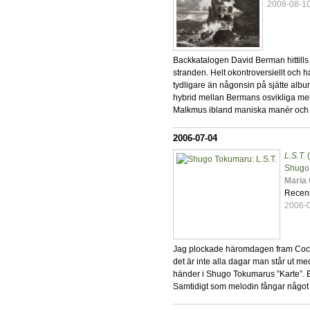
2008-08-1
Backkatalogen David Berman hittills
stranden. Helt okontroversiellt och h
tydligare än någonsin på sjätte alb
hybrid mellan Bermans osvikliga m
Malkmus ibland maniska manér och 
2006-07-04
L.S.T.
Shugo
Maria
Recen
2006-
Jag plockade häromdagen fram Coco
det är inte alla dagar man står ut me
händer i Shugo Tokumarus ”Karte”. En
Samtidigt som melodin fångar något so