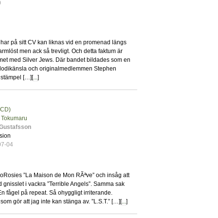
0
 har på sitt CV kan liknas vid en promenad längs
armlöst men ack så trevligt. Och detta faktum är
umet med Silver Jews. Där bandet bildades som en
elodikänsla och originalmedlemmen Stephen
stämpel […][
...
]
(CD)
3
 Tokumaru
 Gustafsson
sion
07-04
Rosies ”La Maison de Mon RÃªve” och insåg att
d gnisslet i vackra ”Terrible Angels”. Samma sak
 fågel på repeat. Så ohyggligt irriterande.
m gör att jag inte kan stänga av. ”L.S.T.” […][
...
]