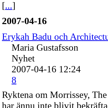
[
...
]
2007-04-16
Erykah Badu och Architectu
Maria Gustafsson
Nyhet
2007-04-16 12:24
8
Ryktena om Morrissey, The
har ännu inte blivit bekräf