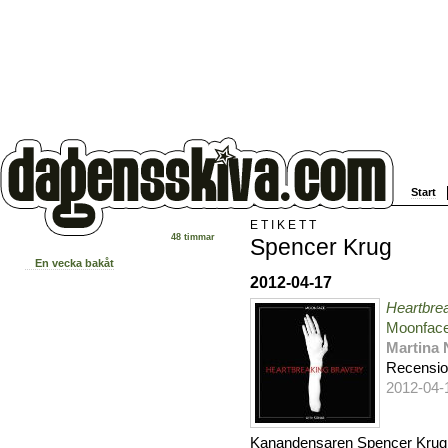
Start
ETIKETT
48 timmar
Spencer Krug
En vecka bakåt
2012-04-17
Heartbre
Moonface 
Martina
Recensi
2012-04-
Kanandensaren Spencer Krug 