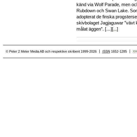
känd via Wolf Parade, men oc
Rubdown och Swan Lake. Som 
adopterat de finska progstersen 
skivbolaget Jagjaguwar ”vävt
målat äggen”. […][
...
]
© Peter 2 Meter Media AB och respektive skribent 1999-2026
ISSN
1652-1285
X