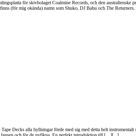
mlingsplatta för skivbolaget Coalmine Records, och den australienske 
nterna finns (för mig okända) namn som Shuko, DJ Babu och The Returners.
Tape Decks alla hyllningar förde med sig med detta helt instrumentalt
fansen och för de nyfikna. En perfekt introduktion till […][
...
]