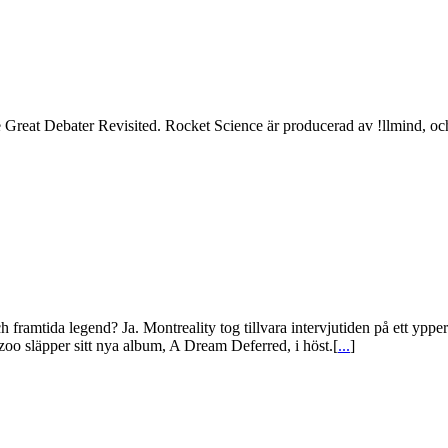
 Great Debater Revisited. Rocket Science är producerad av !llmind, och
h framtida legend? Ja. Montreality tog tillvara intervjutiden på ett yppe
zoo släpper sitt nya album, A Dream Deferred, i höst.[
...
]