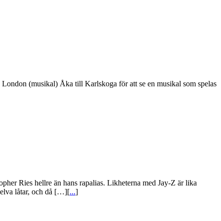
från London (musikal) Åka till Karlskoga för att se en musikal som spelas
r Ries hellre än hans rapalias. Likheterna med Jay-Z är lika
 elva låtar, och då […][
...
]