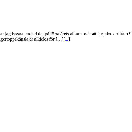
en har jag lyssnat en hel del på förra årets album, och att jag plockar fr
ertoppskänsla är alldeles för […][
...
]