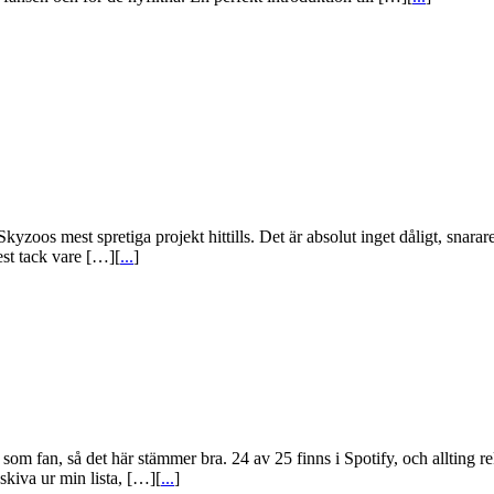
Skyzoos mest spretiga projekt hittills. Det är absolut inget dåligt, snarare 
est tack vare […][
...
]
at som fan, så det här stämmer bra. 24 av 25 finns i Spotify, och allting
 skiva ur min lista, […][
...
]