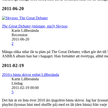
2011-06-20
The Great Debater
(mixtape, mp3)
Skyzoo
Karin Lillbroända
Recension
2011-06-20
2
Många olika stilar får ta plats på The Great Debater, vilket gör det till 
ASBRA album han har i bagaget. Han fortsätter att övertyga, alltid m
2011-02-19
2010:s bästa skivor enligt Lillbroända
Karin Lillbroända
Lördag
2011-02-19 00:00
5
Det här är en lista över 2010 års tjugofem bästa skivor. Jag har lyssn
playlist (lyssnas bäst med shuffle på) med en låt (den bästa) från varje