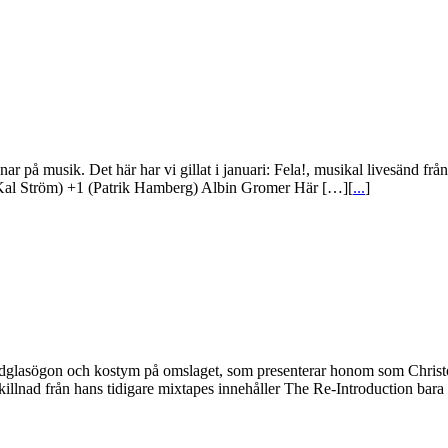
ssnar på musik. Det här har vi gillat i januari: Fela!, musikal livesänd 
 (Kal Ström) +1 (Patrik Hamberg) Albin Gromer Här […][
...
]
sögon och kostym på omslaget, som presenterar honom som Christophe
 skillnad från hans tidigare mixtapes innehåller The Re-Introduction bara