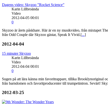
Dagens video: Skyzoo ”Rocket Science”
Karin Lillbroända
Video
2012-04-05 00:01
0
Skyzoo är årets påskhare. Här är en ny musikvideo, från mixtapet The
från Odd Couple där Skyzoo gästar, Speak It Vivid.[
...
]
2012-04-04
15 minuter Skyzoo
Karin Lillbroända
Video
2012-04-04 00:01
0
Sugen på att lära känna min favoritrappare, tillika Brooklynoriginal oc
från barndomen och favoritproducenter till trumpetintron. Sevärt! Sky
2012-03-25