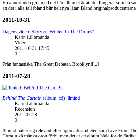
En annorlunda grej med det här albumet är att det fungerar som en sa
att det i alla fall ibland blir helt nya låtar. Bland originalproduce
2011-10-31
Dagens video: Skyzoo ”Written In The Drums”
Karin Lillbroända
Video
2011-10-31 17:45
0
Från fantastiska The Great Debater. Brooklyn![
...
]
2011-07-28
Beh!nd The Curta!n
(album, cd)
!llmind
Karin Lillbroända
Recension
2011-07-28
0
!llmind håller sig relevant efter uppmärksamheten som Live From The 
Curta!n gå många öron förbi, men det är ett album både för de färdiga 