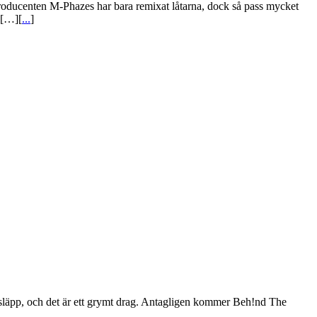
producenten M-Phazes har bara remixat låtarna, dock så pass mycket
 […][
...
]
 släpp, och det är ett grymt drag. Antagligen kommer Beh!nd The