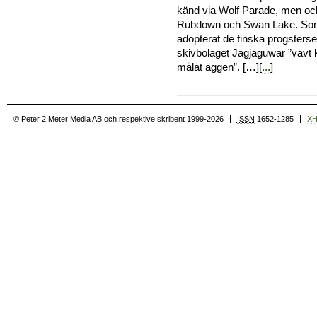
känd via Wolf Parade, men oc
Rubdown och Swan Lake. Som 
adopterat de finska progstersen 
skivbolaget Jagjaguwar ”vävt
målat äggen”. […][
...
]
© Peter 2 Meter Media AB och respektive skribent 1999-2026
ISSN
1652-1285
X