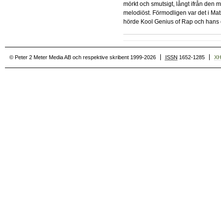
mörkt och smutsigt, långt ifrån den m
melodiöst. Förmodligen var det i Ma
hörde Kool Genius of Rap och hans 
© Peter 2 Meter Media AB och respektive skribent 1999-2026
ISSN
1652-1285
X