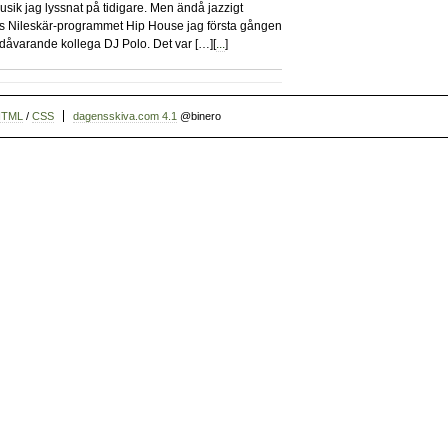
usik jag lyssnat på tidigare. Men ändå jazzigt
ts Nileskär-programmet Hip House jag första gången
dåvarande kollega DJ Polo. Det var […][
...
]
HTML
/
CSS
dagensskiva.com 4.1
@binero