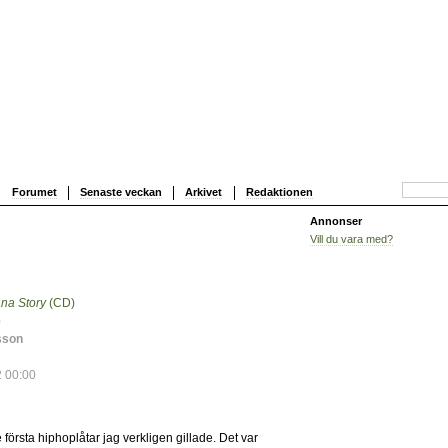
Forumet
Senaste veckan
Arkivet
Redaktionen
Annonser
Vill du vara med?
na Story
(CD)
0
p
sson
 00:00
första hiphoplåtar jag verkligen gillade. Det var