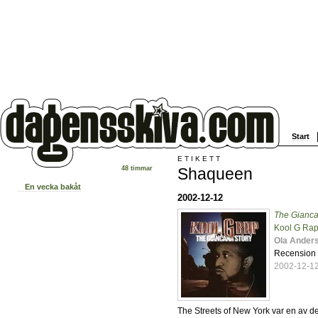
Start
ETIKETT
Shaqueen
48 timmar
En vecka bakåt
2002-12-12
The Gianca
Kool G Ra
Ola Ander
Recension
2002-12-12
The Streets of New York var en av de 