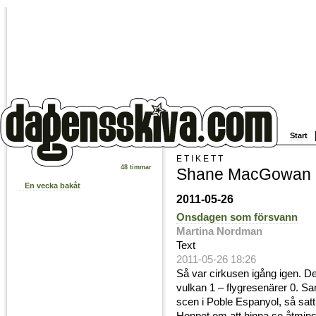
Start
ETIKETT
48 timmar
Shane MacGowan
En vecka bakåt
2011-05-26
Onsdagen som försvann
Martina Nordman
Text
2011-05-26 18:26
Så var cirkusen igång igen. Det
vulkan 1 – flygresenärer 0. S
scen i Poble Espanyol, så satt