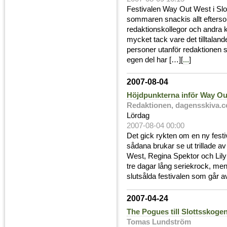
Festivalen Way Out West i Slo
sommaren snackis allt efterso
redaktionskollegor och andra k
mycket tack vare det tilltalan
personer utanför redaktionen s
egen del har […][
...
]
2007-08-04
Höjdpunkterna inför Way Ou
Redaktionen, dagensskiva.
Lördag
2007-08-04 00:00
Det gick rykten om en ny festi
sådana brukar se ut trillade 
West, Regina Spektor och Lily
tre dagar lång seriekrock, men
slutsålda festivalen som går a
2007-04-24
The Pogues till Slottsskoge
Tomas Lundström