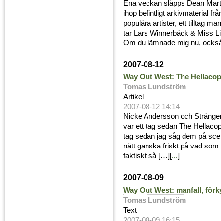
Ena veckan släpps Dean Martin
ihop befintligt arkivmaterial f
populära artister, ett tilltag 
tar Lars Winnerbäck & Miss Li 
Om du lämnade mig nu, också
2007-08-12
Way Out West: The Hellacop
Tomas Lundström
Artikel
2007-08-12 14:14
Nicke Andersson och Strängen
var ett tag sedan The Hellacop
tag sedan jag såg dem på scen
nätt ganska friskt på vad som 
faktiskt så […][
...
]
2007-08-09
Way Out West: manfall, för
Tomas Lundström
Text
2007-08-09 16:15