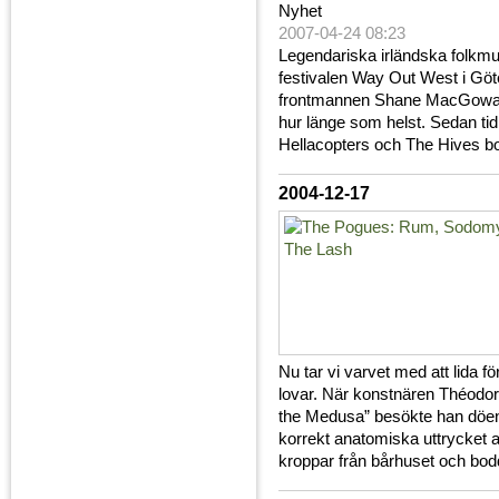
Nyhet
2007-04-24 08:23
Legendariska irländska folkm
festivalen Way Out West i Göt
frontmannen Shane MacGowan g
hur länge som helst. Sedan ti
Hellacopters och The Hives boka
2004-12-17
Nu tar vi varvet med att lida f
lovar. När konstnären Théodore
the Medusa” besökte han döende 
korrekt anatomiska uttrycket 
kroppar från bårhuset och bo