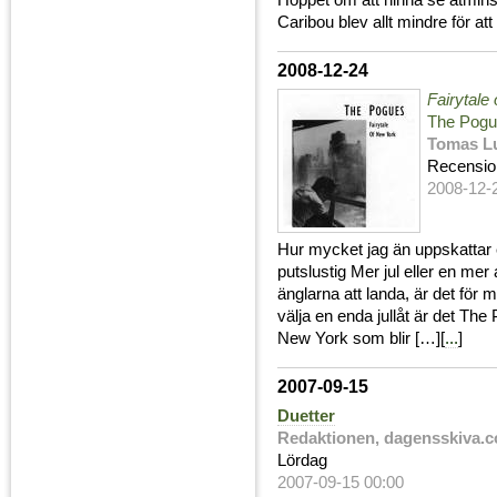
Hoppet om att hinna se åtmins
Caribou blev allt mindre för att t
2008-12-24
Fairytale
The Pogue
Tomas L
Recensio
2008-12-
Hur mycket jag än uppskattar 
putslustig Mer jul eller en me
änglarna att landa, är det fö
välja en enda jullåt är det Th
New York som blir […][
...
]
2007-09-15
Duetter
Redaktionen, dagensskiva.
Lördag
2007-09-15 00:00