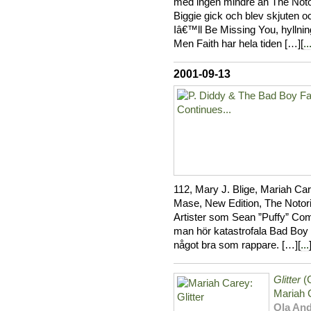
med ingen mindre än The Noto
Biggie gick och blev skjuten o
Iâ€™ll Be Missing You, hyllningsl
Men Faith har hela tiden […][
..
2001-09-13
112, Mary J. Blige, Mariah Care
Mase, New Edition, The Notor
Artister som Sean ”Puffy” Com
man hör katastrofala Bad Boy Fo
något bra som rappare. […][
...
Glitter
(
Mariah 
Ola An