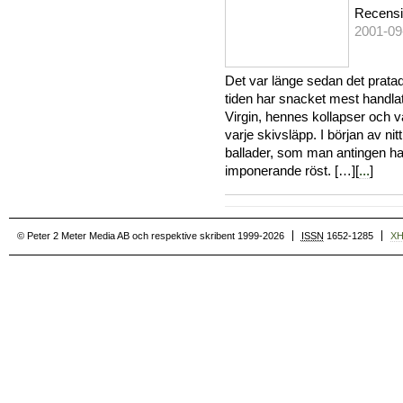
Recens
2001-09
Det var länge sedan det prat
tiden har snacket mest handlat
Virgin, hennes kollapser och 
varje skivsläpp. I början av n
ballader, som man antingen ha
imponerande röst. […][
...
]
© Peter 2 Meter Media AB och respektive skribent 1999-2026
ISSN
1652-1285
X