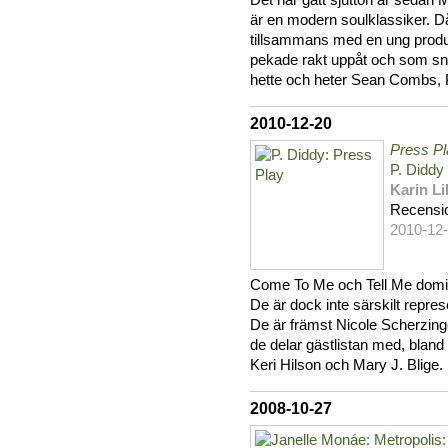
Det har gått sjutton år sedan 
är en modern soulklassiker. D
tillsammans med en ung prod
pekade rakt uppåt och som sna
hette och heter Sean Combs, P
2010-12-20
Press Pl
P. Diddy
Karin Li
Recensi
2010-12
Come To Me och Tell Me domine
De är dock inte särskilt repres
De är främst Nicole Scherzinge
de delar gästlistan med, blan
Keri Hilson och Mary J. Blige. 
2008-10-27