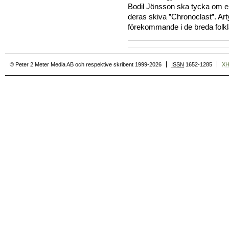
Bodil Jönsson ska tycka om el
deras skiva ”Chronoclast”. Art
förekommande i de breda folk
© Peter 2 Meter Media AB och respektive skribent 1999-2026
ISSN
1652-1285
X