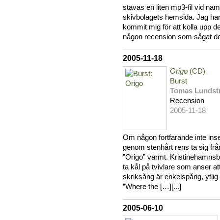
stavas en liten mp3-fil vid na
skivbolagets hemsida. Jag har 
kommit mig för att kolla upp dem
någon recension som sågat de
2005-11-18
Origo
(CD)
Burst
Tomas Lundst
Recension
2005-11-18
Om någon fortfarande inte inse
genom stenhårt rens ta sig fr
”Origo” varmt. Kristinehamnsb
ta kål på tvivlare som anser a
skriksång är enkelspårig, ytlig
”Where the […][
...
]
2005-06-10