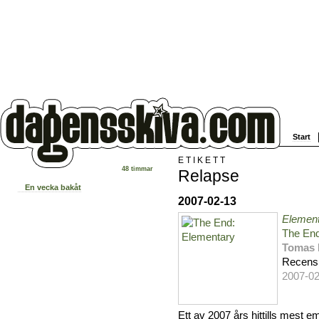
Start
ETIKETT
48 timmar
Relapse
En vecka bakåt
2007-02-13
Elemen
The En
Tomas 
Recens
2007-02
Ett av 2007 års hittills mest 