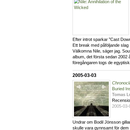
Efter introt sparkar ”Cast Down
Ett break med påföljande slag 
Välkomna Nile, säger jag. Sout
album, det första sedan 2002 
föregångaren togs de egyptisk
2005-03-03
Chronocl
Buried In
Tomas L
Recensi
2005-03-
Undrar om Bodil Jönsson gilla
skulle vara gynnsamt för dem b