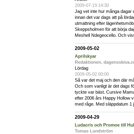
2009-07-19 14:30
Jag vet inte hur många dagar d
innan det var dags att på lörda
utmattning efter lägenhetsmöble
Skeppsholmen för att börja da
Meshell Ndegeocello. Och viss
2009-05-02
Aprilskyar
Redaktionen, dagensskiva.
Lördag
2009-05-02 00:00
Så var det maj och den där må
Och som vanligt är det dags fö
tyckte var bäst. Cursive Mam
efter 2006 års Happy Hollow v
med råge. Med släppdatum 1 j
2009-04-29
Ludacris och Promoe till Hul
Tomas Lundström