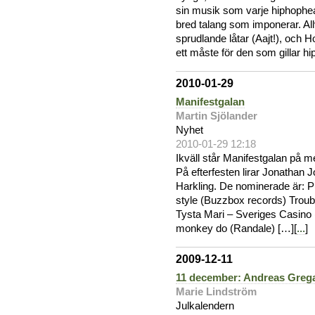
sin musik som varje hiphophe
bred talang som imponerar. A
sprudlande låtar (Aajt!), och 
ett måste för den som gillar h
2010-01-29
Manifestgalan
Martin Sjölander
Nyhet
2010-01-29 12:18
Ikväll står Manifestgalan på 
På efterfesten lirar Jonathan
Harkling. De nominerade är: 
style (Buzzbox records) Trou
Tysta Mari – Sveriges Casino
monkey do (Randale) […][
...
]
2009-12-11
11 december: Andreas Greg
Marie Lindström
Julkalendern