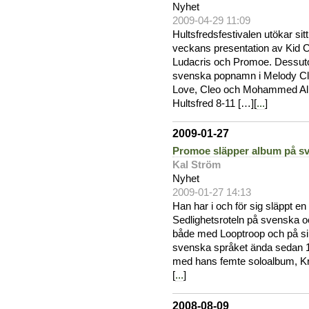
Nyhet
2009-04-29 11:09
Hultsfredsfestivalen utökar sit
veckans presentation av Kid 
Ludacris och Promoe. Dessuto
svenska popnamn i Melody Cl
Love, Cleo och Mohammed Ali är
Hultsfred 8-11 […][
...
]
2009-01-27
Promoe släpper album på s
Kal Ström
Nyhet
2009-01-27 14:13
Han har i och för sig släppt e
Sedlighetsroteln på svenska o
både med Looptroop och på sina
svenska språket ända sedan 1
med hans femte soloalbum, K
[
...
]
2008-08-09