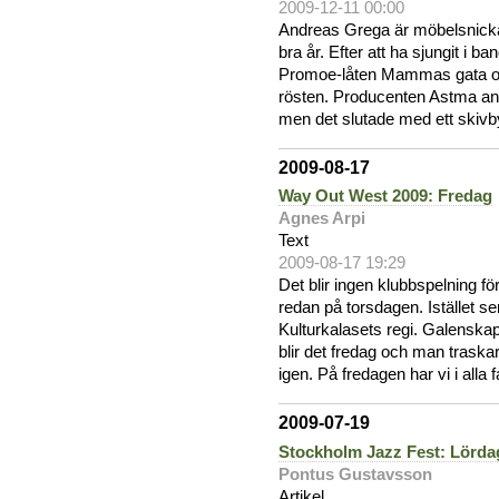
2009-12-11 00:00
Andreas Grega är möbelsnickar
bra år. Efter att ha sjungit i 
Promoe-låten Mammas gata oc
rösten. Producenten Astma anl
men det slutade med ett skivb
2009-08-17
Way Out West 2009: Fredag
Agnes Arpi
Text
2009-08-17 19:29
Det blir ingen klubbspelning f
redan på torsdagen. Istället s
Kulturkalasets regi. Galenska
blir det fredag och man traska
igen. På fredagen har vi i alla fa
2009-07-19
Stockholm Jazz Fest: Lörd
Pontus Gustavsson
Artikel