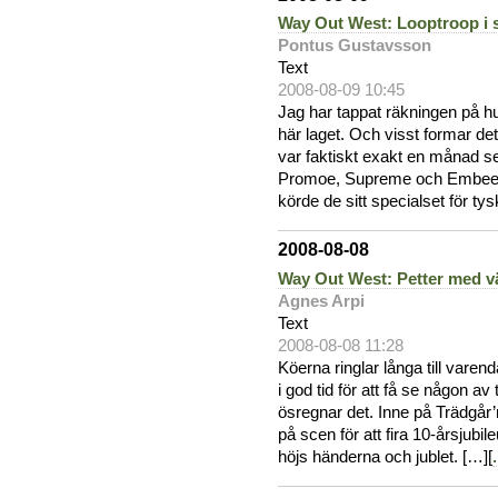
Way Out West: Looptroop i 
Pontus Gustavsson
Text
2008-08-09 10:45
Jag har tappat räkningen på h
här laget. Och visst formar de
var faktiskt exakt en månad s
Promoe, Supreme och Embee p
körde de sitt specialset för tys
2008-08-08
Way Out West: Petter med v
Agnes Arpi
Text
2008-08-08 11:28
Köerna ringlar långa till varend
i god tid för att få se någon 
ösregnar det. Inne på Trädgår’
på scen för att fira 10-årsjubi
höjs händerna och jublet. […][
.