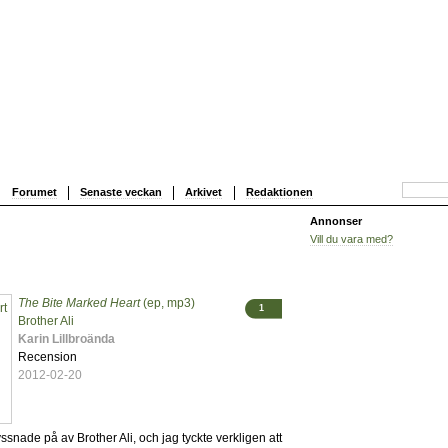
Forumet
Senaste veckan
Arkivet
Redaktionen
Annonser
Vill du vara med?
The Bite Marked Heart
(ep, mp3)
1
Brother Ali
Karin Lillbroända
Recension
2012-02-20
yssnade på av Brother Ali, och jag tyckte verkligen att