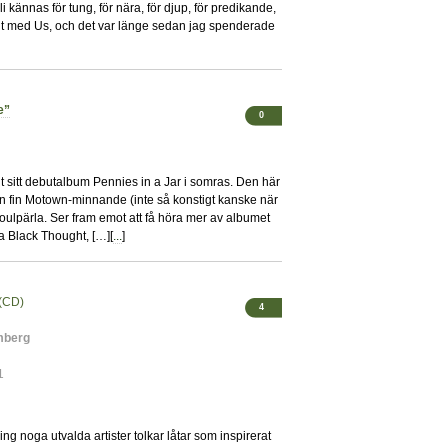
 kännas för tung, för nära, för djup, för predikande,
ktigt med Us, och det var länge sedan jag spenderade
e”
0
ut sitt debutalbum Pennies in a Jar i somras. Den här
n fin Motown-minnande (inte så konstigt kanske när
oulpärla. Ser fram emot att få höra mer av albumet
 Black Thought, […][
...
]
(CD)
4
mberg
1
g noga utvalda artister tolkar låtar som inspirerat