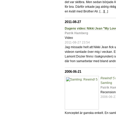
det var skitbra. Men sedan började Ali
för bra. Därför orkade jag aldrig ri
en kväll med Brother Ali. […][
...
]
2011-08-27
Dagens video: Nikki Jean ”My Lov
Patrik Hamberg
Video
2011-08-27 23:54
Jag missade helt att Nikki Jean fick 
videon ramlade över mig i veckan. E
Lamont Dozier finns i bakgrunden) s
där hon samarbetar med bland andra
2006-06-21
Rewind! 5
Samling
Patrik Ha
Recension
2006-06-2
Konceptet är ganska enkelt. En samlin