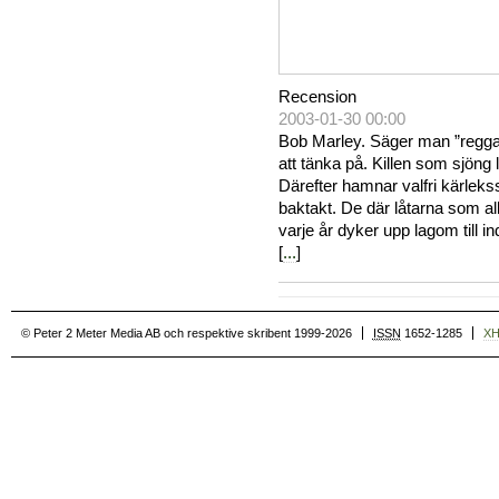
Recension
2003-01-30 00:00
Bob Marley. Säger man ”reggae
att tänka på. Killen som sjöng 
Därefter hamnar valfri kärlek
baktakt. De där låtarna som a
varje år dyker upp lagom till i
[
...
]
© Peter 2 Meter Media AB och respektive skribent 1999-2026
ISSN
1652-1285
X