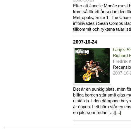
2008-10-27
Efter att Janelle Monáe mest
kom så för ett år sedan den fö
Metropolis, Suite 1: The Chase
införlivades i Sean Combs Bad
tillkommit och ryktena talar ist
2007-10-24
Lady's Br
Richard 
Fredrik 
Recensi
2007-10-
Det är en sunkig plats, men fö
billiga borden står små glas m
utställda. I den dämpade bel
är öppen. I ett hörn står en e
en jakt som redan […][
...
]