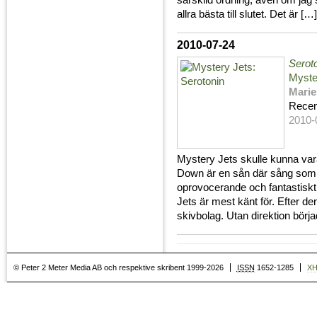
särskild ordning, även om jag 
allra bästa till slutet. Det är […]
2010-07-24
Serot
Myste
Marie
Recen
2010-
Mystery Jets skulle kunna va
Down är en sån där sång som 
oprovocerande och fantastisk
Jets är mest känt för. Efter de
skivbolag. Utan direktion börj
© Peter 2 Meter Media AB och respektive skribent 1999-2026
ISSN
1652-1285
X