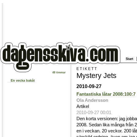
Start
ETIKETT
48 timmar
Mystery Jets
En vecka bakåt
2010-09-27
Fantastiska låtar 2008:100:7
Ola Andersson
Artikel
2010-09-27 00:01
Den korta versionen: jag jobbar
2008. Sedan lika många från 2
en i veckan. 20 veckor. 200 lå