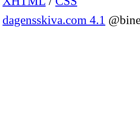
XHTML
/
CSS
dagensskiva.com 4.1
@bine