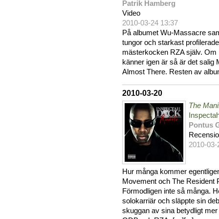
Patrik Hamberg
Video
2010-03-24 13:37
På albumet Wu-Massacre sama
tungor och starkast profilerade s
mästerkocken RZA själv. Om ni
känner igen är så är det sali
Almost There. Resten av albu
2010-03-20
The Mani
Inspecta
Pontus 
Recensi
2010-03-
Hur många kommer egentlige
Movement och The Resident Pa
Förmodligen inte så många. Her
solokarriär och släppte sin deb
skuggan av sina betydligt me