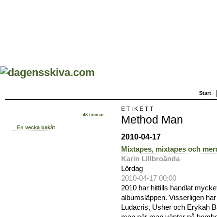
Start
ETIKETT
48 timmar
Method Man
En vecka bakåt
2010-04-17
Mixtapes, mixtapes och mer
Karin Lillbroända
Lördag
2010-04-17 00:00
2010 har hittills handlat myc
albumsläppen. Visserligen ha
Ludacris, Usher och Erykah 