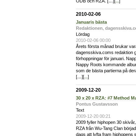
ODB och RZA. […][
...
]
2010-02-06
Januaris bästa
Redaktionen, dagensskiva.
Lördag
2010-02-06 00:00
Årets första månad brukar var
dagensskiva.coms redaktion gr
förhoppningar för januari. Nap
Nappy Roots kommande album är
som de bästa partierna på der
[…][
...
]
2009-12-20
30 x 20 x RZA: #7 Method M
Pontus Gustavsson
Text
2009-12-20 00:21
2009 fyller hiphopen 30 skivår
RZA från Wu-Tang Clan började
dags att lyfta fram hiphopens