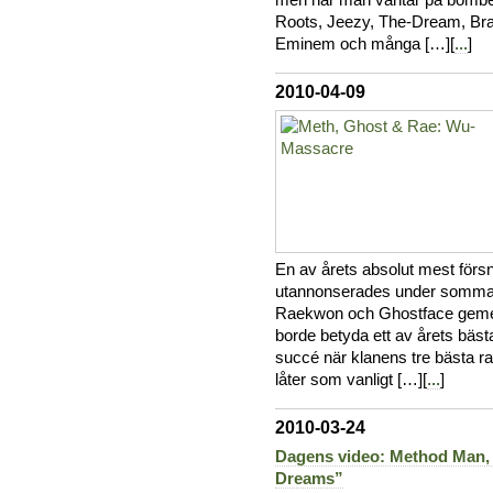
men när man väntar på bomber
Roots, Jeezy, The-Dream, Bra
Eminem och många […][
...
]
2010-04-09
En av årets absolut mest för
utannonserades under sommar
Raekwon och Ghostface geme
borde betyda ett av årets bäst
succé när klanens tre bästa 
låter som vanligt […][
...
]
2010-03-24
Dagens video: Method Man,
Dreams”