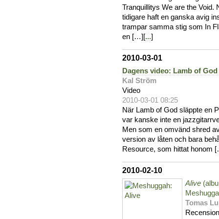
Tranquillitys We are the Void. N
tidigare haft en ganska avig inst
trampar samma stig som In Fl
en […][
...
]
2010-03-01
Dagens video: Lamb of God ”
Kal Ström
Video
2010-03-01 08:25
När Lamb of God släppte en P
var kanske inte en jazzgitarrv
Men som en omvänd shred av l
version av låten och bara behål
Resource, som hittat honom [
2010-02-10
Alive
(albu
Meshugga
Tomas Lu
Recensio