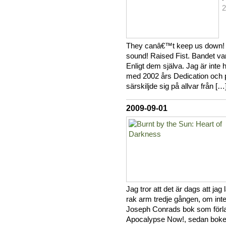
2
They canâ€™t keep us down! S
sound! Raised Fist. Bandet vars 
Enligt dem själva. Jag är inte 
med 2002 års Dedication och p
särskiljde sig på allvar från […]
2009-09-01
Jag tror att det är dags att jag
rak arm tredje gången, om int
Joseph Conrads bok som förlag
Apocalypse Now!, sedan boke