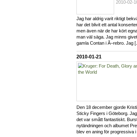
2010-02-1
Jag har aldrig varit riktigt b
har det blivit ett antal konsert
men även när de har kört egna 
man väl säga. Jag minns givet
gamla Contan i Ã–rebro. Jag [
2010-01-21
Den 18 december gjorde Krist
Sticky Fingers i Göteborg. Jag
det var smått fantastiskt. Bur
nytändningen och albumet Prey
blev en aning för progressiva