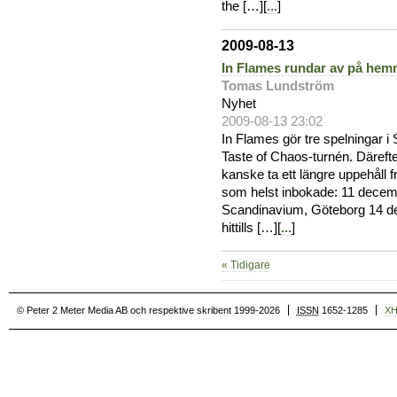
the […][
...
]
2009-08-13
In Flames rundar av på he
Tomas Lundström
Nyhet
2009-08-13 23:02
In Flames gör tre spelningar 
Taste of Chaos-turnén. Däref
kanske ta ett längre uppehåll 
som helst inbokade: 11 decem
Scandinavium, Göteborg 14 d
hittills […][
...
]
« Tidigare
© Peter 2 Meter Media AB och respektive skribent 1999-2026
ISSN
1652-1285
X