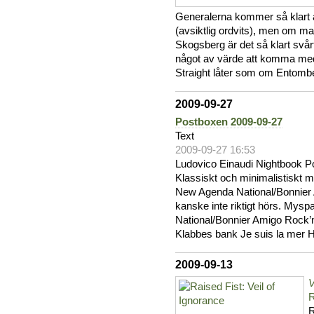
Generalerna kommer så klart at
(avsiktlig ordvits), men om m
Skogsberg är det så klart svå
något av värde att komma me
Straight låter som om Entombe
2009-09-27
Postboxen 2009-09-27
Text
2009-09-27 16:53
Ludovico Einaudi Nightbook P
Klassiskt och minimalistiskt me
New Agenda National/Bonnier A
kanske inte riktigt hörs. Mysp
National/Bonnier Amigo Rock’n
Klabbes bank Je suis la mer 
2009-09-13
V
R
R