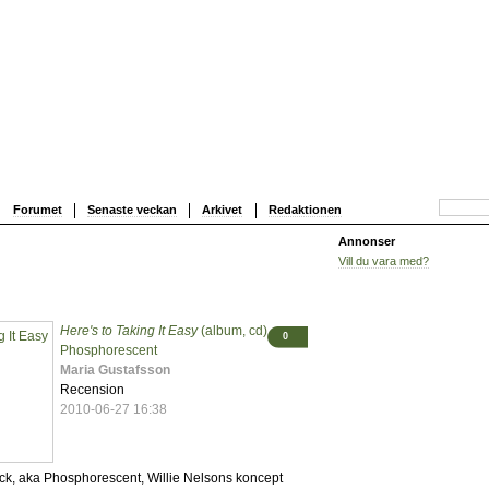
Forumet
Senaste veckan
Arkivet
Redaktionen
Annonser
Vill du vara med?
Here's to Taking It Easy
(album, cd)
0
Phosphorescent
Maria Gustafsson
Recension
2010-06-27 16:38
ck, aka Phosphorescent, Willie Nelsons koncept