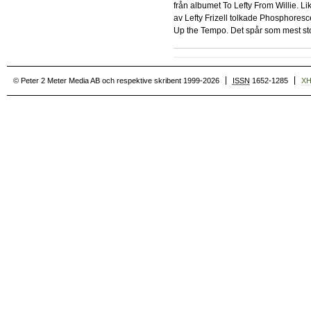
från albumet To Lefty From Willie. Li
av Lefty Frizell tolkade Phosphoresc
Up the Tempo. Det spår som mest sto
© Peter 2 Meter Media AB och respektive skribent 1999-2026
ISSN
1652-1285
X