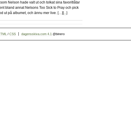
ksom Nelson hade valt ut och tolkat sina favoritlåtar
ent bland annat Nelsons Too Sick to Pray och pick
d ut på albumet, och ännu mer live. […][
...
]
HTML
/
CSS
dagensskiva.com 4.1
@binero