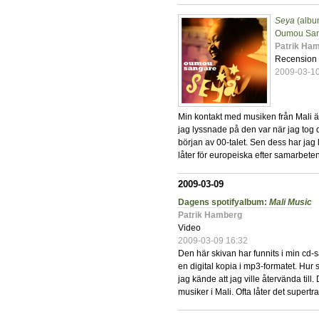
Seya
(albu
Oumou Sa
Patrik Ha
Recension
2009-03-1
Min kontakt med musiken från Mali ä
jag lyssnade på den var när jag tog 
början av 00-talet. Sen dess har jag 
låter för europeiska efter samarbet
2009-03-09
Dagens spotifyalbum:
Mali Music
Patrik Hamberg
Video
2009-03-09 16:32
Den här skivan har funnits i min cd-s
en digital kopia i mp3-formatet. Hur
jag kände att jag ville återvända til
musiker i Mali. Ofta låter det supertrad