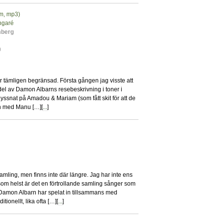
m, mp3)
4
ngaré
mberg
0
r tämligen begränsad. Första gången jag visste att
del av Damon Albarns resebeskrivning i toner i
lyssnat på Amadou & Mariam (som fått skit för att de
en med Manu […][
...
]
1
amling, men finns inte där längre. Jag har inte ens
 som helst är det en förtrollande samling sånger som
l. Damon Albarn har spelat in tillsammans med
itionellt, lika ofta […][
...
]