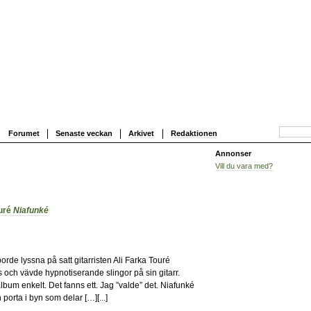
Forumet
Senaste veckan
Arkivet
Redaktionen
Annonser
Vill du vara med?
ouré
Niafunké
0
borde lyssna på satt gitarristen Ali Farka Touré
 och vävde hypnotiserande slingor på sin gitarr.
lbum enkelt. Det fanns ett. Jag ”valde” det. Niafunké
porta i byn som delar […][
...
]