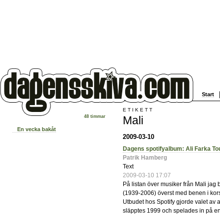
Start
ETIKETT
Mali
48 timmar
En vecka bakåt
2009-03-10
Dagens spotifyalbum: Ali Farka T
Patrik Hamberg
Text
2009-03-10 17:07
På listan över musiker från Mali jag 
(1939-2006) överst med benen i kors
Utbudet hos Spotify gjorde valet av a
släpptes 1999 och spelades in på en 