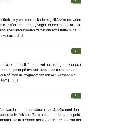
4
ar särskilt mycket som lockade mig till Arvikafestivalen
kilt svårflörtad när jag väger för och mot att åka till
andlar Arvikafestivalen främst om att få träffa mina
jag i år. […][
...
]
1
ent vet vad musik är. Kent vet hur man gör texter och
ur man spelar på festival. Redan en timme innan
 scen så stod de trognaste fansen och väntade vid
något […][
...
]
0
 Jag kan inte annat än säga att jag är nöjd med den
rjade relativt folktomt. Trots att banden började spela
området. Detta berodde dels på att vädret inte var det