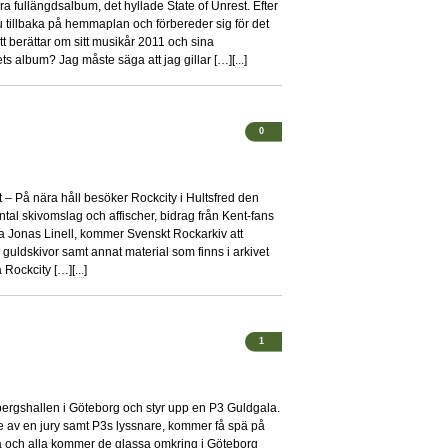
dra fullängdsalbum, det hyllade State of Unrest. Efter
u tillbaka på hemmaplan och förbereder sig för det
 berättar om sitt musikår 2011 och sina
rets album? Jag måste säga att jag gillar […][
...
]
0
– På nära håll besöker Rockcity i Hultsfred den
tal skivomslag och affischer, bidrag från Kent-fans
ra Jonas Linell, kommer Svenskt Rockarkiv att
guldskivor samt annat material som finns i arkivet
å Rockcity […][
...
]
1
bergshallen i Göteborg och styr upp en P3 Guldgala.
ade av en jury samt P3s lyssnare, kommer få spä på
a och alla kommer de glassa omkring i Göteborg