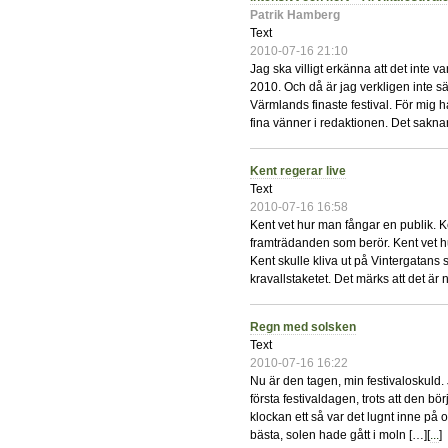
Patrik Hamberg
Text
2010-07-16 21:10
Jag ska villigt erkänna att det inte v
2010. Och då är jag verkligen inte särs
Värmlands finaste festival. För mig h
fina vänner i redaktionen. Det saknar 
Kent regerar live
Text
2010-07-16 16:58
Kent vet hur man fångar en publik. K
framträdanden som berör. Kent vet h
Kent skulle kliva ut på Vintergatans
kravallstaketet. Det märks att det är 
Regn med solsken
Text
2010-07-16 16:22
Nu är den tagen, min festivaloskuld.
första festivaldagen, trots att den bö
klockan ett så var det lugnt inne på 
bästa, solen hade gått i moln […][
...
]