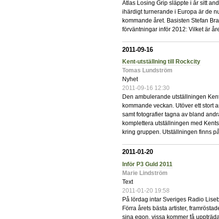
Atlas Losing Grip släppte i år sitt an
ihärdigt turnerande i Europa är de n
kommande året. Basisten Stefan Bratt
förväntningar inför 2012: Vilket är å
2011-09-16
Kent-utställning till Rockcity
Tomas Lundström
Nyhet
2011-09-16 12:30
Den ambulerande utställningen Kent 
kommande veckan. Utöver ett stort an
samt fotografier tagna av bland and
komplettera utställningen med Kents 
kring gruppen. Utställningen finns p
2011-01-20
Inför P3 Guld 2011
Marie Lindström
Text
2011-01-20 19:58
På lördag intar Sveriges Radio Lise
Förra årets bästa artister, framröst
sina egon, vissa kommer få uppträd