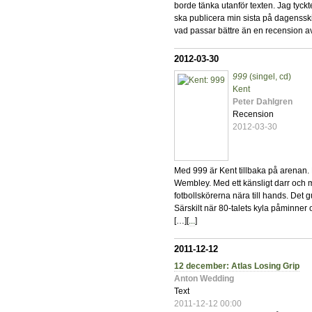
borde tänka utanför texten. Jag tyck
ska publicera min sista på dagensskiv
vad passar bättre än en recension av
2012-03-30
999
(singel, cd)
Kent
Peter Dahlgren
Recension
2012-03-30
Med 999 är Kent tillbaka på arenan. D
Wembley. Med ett känsligt darr och m
fotbollskörerna nära till hands. Det g
Särskilt när 80-talets kyla påminne
[…][
...
]
2011-12-12
12 december: Atlas Losing Grip
Anton Wedding
Text
2011-12-12 00:00