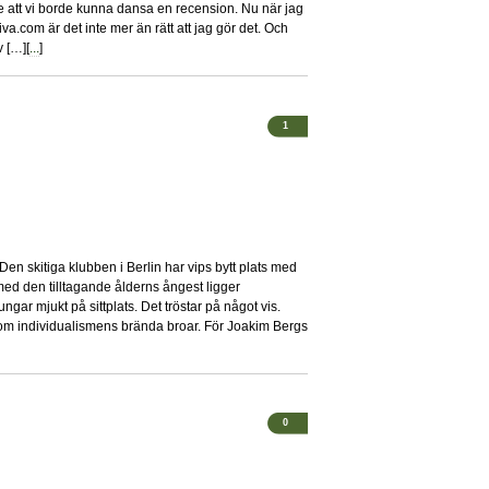
te att vi borde kunna dansa en recension. Nu när jag
a.com är det inte mer än rätt att jag gör det. Och
 […][
...
]
1
en skitiga klubben i Berlin har vips bytt plats med
ed den tilltagande ålderns ångest ligger
ungar mjukt på sittplats. Det tröstar på något vis.
r om individualismens brända broar. För Joakim Bergs
0