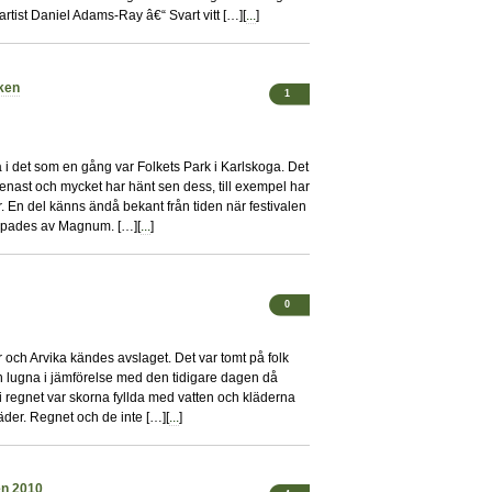
artist Daniel Adams-Ray â€“ Svart vitt […][
...
]
ken
1
 i det som en gång var Folkets Park i Karlskoga. Det
enast och mycket har hänt sen dess, till exempel har
. En del känns ändå bekant från tiden när festivalen
ppades av Magnum. […][
...
]
0
och Arvika kändes avslaget. Det var tomt på folk
 lugna i jämförelse med den tidigare dagen då
i regnet var skorna fyllda med vatten och kläderna
der. Regnet och de inte […][
...
]
en 2010