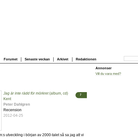
Forumet
Senaste veckan
Arkivet
Redaktionen
Annonser
Vill du vara med?
Jag är inte rädd för mörkret
(album, cd)
7
Kent
Peter Dahlgren
Recension
2012-04-25
 utveckling i början av 2000-talet så sa jag att vi