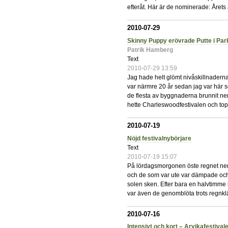
efteråt. Här är de nominerade: Årets 
2010-07-29
Skinny Puppy erövrade Putte i Par
Patrik Hamberg
Text
2010-07-29 13:59
Jag hade helt glömt nivåskillnaderna
var närmre 20 år sedan jag var här s
de flesta av byggnaderna brunnit ner
hette Charleswoodfestivalen och to
2010-07-19
Nöjd festivalnybörjare
Text
2010-07-19 15:07
På lördagsmorgonen öste regnet ner 
och de som var ute var dämpade och
solen sken. Efter bara en halvtimme 
var även de genomblöta trots regnklä
2010-07-16
Intensivt och kort – Arvikafestival