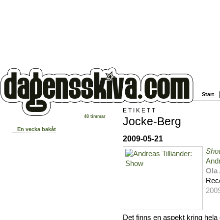
Start
ETIKETT
48 timmar
Jocke-Berg
En vecka bakåt
2009-05-21
Sho
Andr
Ola
Rec
200
Det finns en aspekt kring hel