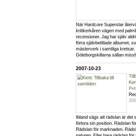
När Hardcore Superstar återvän
kritikerkåren vägen med palmb
recensioner. Jag har själv aldri
förra självbetitlade albumet, 
mästerverk i samtliga kretsar. D
Göteborgskillarna sällan missl
2007-10-23
Till
Ken
Pet
Rec
200
Ibland sägs att rädslan är det 
förlora sin position. Rädslan för
Rädslan för marknaden. Rädsl
naturen. Eller bara rädslan för 