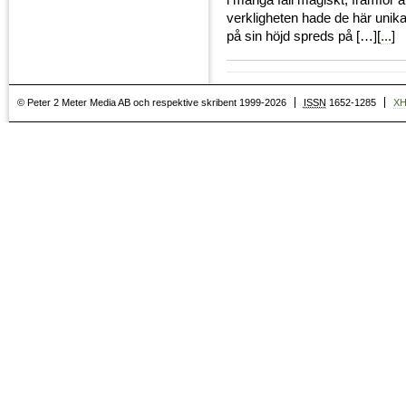
i många fall magiskt, framför 
verkligheten hade de här unik
på sin höjd spreds på […][
...
]
© Peter 2 Meter Media AB och respektive skribent 1999-2026
ISSN
1652-1285
X