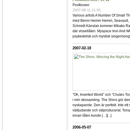
Postboxen
2007-09-11 21:55
Various artists A Number Of Small 
med Benni Hemm Hemm, Seavault, Popu
Schmidt Känslan kommer tillbaks R
där vissellåten. Myspace Iron And 
psykedelisk och mystisk singer/songwr
2007-02-18
”Oh, Inverted World” och ”Chutes T
i min skivsamling. The Shins gör de
nyskapande. Den är perfekt. Inte ett
välljudande och välproducerat. Tonart
innan låten kunde […][
...
]
2006-05-07