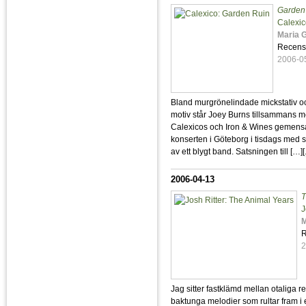
Garden
Calexi
Maria 
Recens
2006-0
Bland murgrönelindade mickstativ oc
motiv står Joey Burns tillsammans 
Calexicos och Iron & Wines gemensa
konserten i Göteborg i tisdags med 
av ett blygt band. Satsningen till […][
2006-04-13
T
J
M
R
2
Jag sitter fastklämd mellan otaliga
baktunga melodier som rultar fram i 