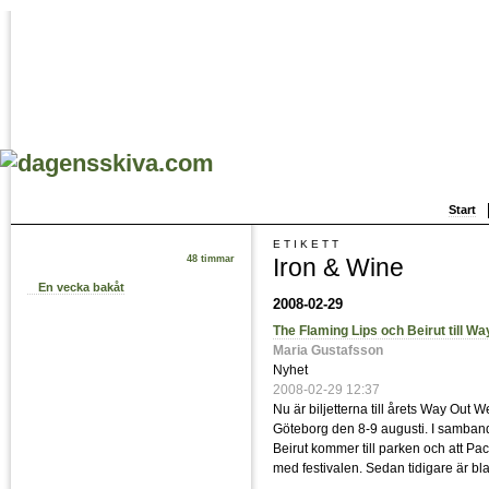
Start
ETIKETT
Iron & Wine
48 timmar
En vecka bakåt
2008-02-29
The Flaming Lips och Beirut till W
Maria Gustafsson
Nyhet
2008-02-29 12:37
Nu är biljetterna till årets Way Out 
Göteborg den 8-9 augusti. I samban
Beirut kommer till parken och att P
med festivalen. Sedan tidigare är bl