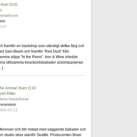
 Ruin
(CD)
7
co
Gustafsson
ion
5-07
h framför en backdrop som ständigt skiftar färg och
med Sam Beam och framför ”Red Dust” från
mma släpp ”In the Reins”. Iron & Wine inledde
sina stillsamma treackordsballader ackompanjerad
...
]
he Animal Years
(CD)
11
osh Ritter
aria Gustafsson
ecension
006-04-13
 referenser och blir matad med vaggande ballader och
en studio strax utanför Seattle. Producenten Brian