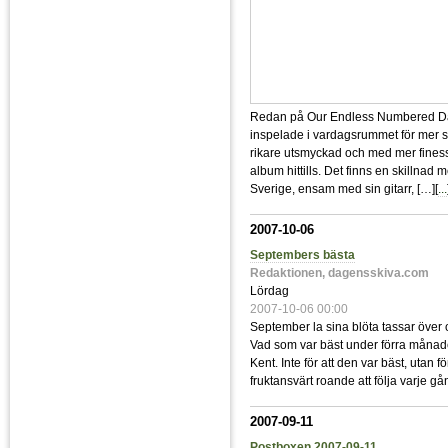
Redan på Our Endless Numbered Da
inspelade i vardagsrummet för mer s
rikare utsmyckad och med mer fines
album hittills. Det finns en skillna
Sverige, ensam med sin gitarr, […][
...
2007-10-06
Septembers bästa
Redaktionen, dagensskiva.com
Lördag
2007-10-06 00:00
September la sina blöta tassar över 
Vad som var bäst under förra månaden
Kent. Inte för att den var bäst, utan f
fruktansvärt roande att följa varje gå
2007-09-11
Postboxen 2007-09-11