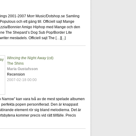
0
Things 2001-2007 Morr Music/Dotshop.se Samling
lous och ett gäng till. Officiell sajt Mange
azzia/Bonnier Amigo Hiphop med Mange och den
Wine The Shepard’s Dog Sub Pop/Border Lite
iter mestadels. Officiell sajt The […][
...
]
Wincing the Night Away
(cd)
23
The Shins
Maria Gustafsson
Recension
2007-02-18 00:00
oo Narrow” kan vara två av de mest spelade albumen
n perfekta popen personifierad. Den är knappast
 störande element rör sig bland melodierna. Det är
sbytena kommer precis vid rätt tillfälle. Precis