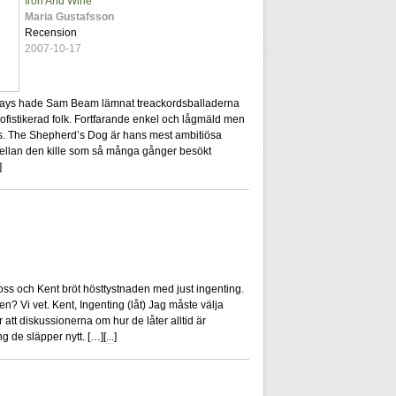
Iron And Wine
Maria Gustafsson
Recension
2007-10-17
ys hade Sam Beam lämnat treackordsballaderna
ofistikerad folk. Fortfarande enkel och lågmäld men
s. The Shepherd’s Dog är hans mest ambitiösa
d mellan den kille som så många gånger besökt
]
3
oss och Kent bröt hösttystnaden med just ingenting.
? Vi vet. Kent, Ingenting (låt) Jag måste välja
ör att diskussionerna om hur de låter alltid är
ng de släpper nytt. […][
...
]