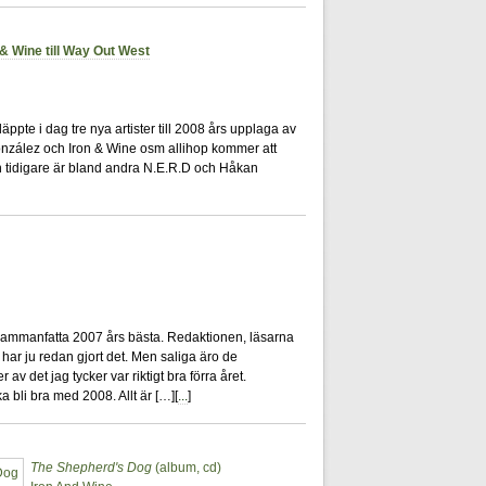
& Wine till Way Out West
5
ppte i dag tre nya artister till 2008 års upplaga av
González och Iron & Wine osm allihop kommer att
an tidigare är bland andra N.E.R.D och Håkan
5
t sammanfatta 2007 års bästa. Redaktionen, läsarna
har ju redan gjort det. Men saliga äro de
v det jag tycker var riktigt bra förra året.
li bra med 2008. Allt är […][
...
]
The Shepherd's Dog
(album, cd)
8