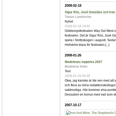
2008-02-18
Sigur Rós, José González och Iron 
Tomas Lundström
Nyhet
2008-02-18 19:45
Göteborgsfestivalen Way Out West slä
festivalen. Det är Sigur Rós, José 
spela i Slottsskogen i augusti. Sed
Hellström klara för festivalen.[
...
]
2008-01-26
Madelenes toppelva 2007
Madelene Holm
Text
2008-01-26 00:00
Okej, jag kanske är lite sen med at
och flera av mina redaktionskollegor 
saktmodiga. Här kommer elva punkter a
Dessutom en bonus med vad som ska b
2007-10-17