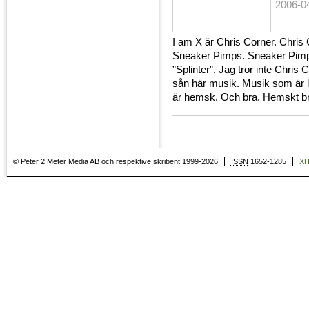
2006-0
I am X är Chris Corner. Chris
Sneaker Pimps. Sneaker Pimps 
”Splinter”. Jag tror inte Chris 
sån här musik. Musik som är liv
är hemsk. Och bra. Hemskt br
© Peter 2 Meter Media AB och respektive skribent 1999-2026
ISSN
1652-1285
X