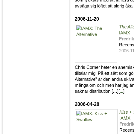
som lyckats med att få flera de
avsäga sig löftet att aldrig åka
2006-11-20
The Alt
IAMX
Fredri
Recens
2006-1
Chris Corner heter en anemisk
tilltalar mig. På ett sätt som gö
Alternative” är den andra skiv
många om och men har jag äntli
saknar distribution […][
...
]
2006-04-28
Kiss +
IAMX
Fredri
Recens