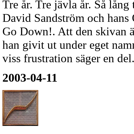
Tre år. Tre jävla år. Så lång 
David Sandström och hans O
Go Down!. Att den skivan är
han givit ut under eget namn
viss frustration säger en del
2003-04-11