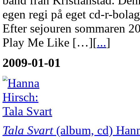
band från Kristianstad. Den
egen regi på eget cd-r-bola
Efter sejouren sommaren 200
Play Me Like […][
...
]
2009-01-01
Tala Svart
(album, cd)
Hann