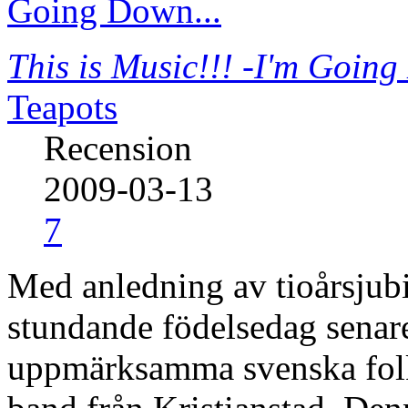
This is Music!!! -I'm Going
Teapots
Recension
2009-03-13
7
Med anledning av tioårsjub
stundande födelsedag senare 
uppmärksamma svenska folke