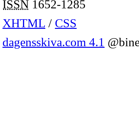
ISSN
1652-1285
XHTML
/
CSS
dagensskiva.com 4.1
@bine