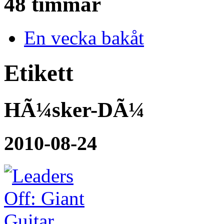
48 timmar
En vecka bakåt
Etikett
HÃ¼sker-DÃ¼
2010-08-24