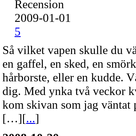
Recension
2009-01-01
5
Så vilket vapen skulle du vä
en gaffel, en sked, en smör
hårborste, eller en kudde. V
dig. Med ynka två veckor kv
kom skivan som jag väntat p
[…][
...
]