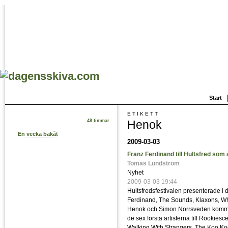
Start
ETIKETT
Henok
48 timmar
En vecka bakåt
2009-03-03
Franz Ferdinand till Hultsfred so
Tomas Lundström
Nyhet
2009-03-03 19:44
Hultsfredsfestivalen presenterade i dag
Ferdinand, The Sounds, Klaxons, Whi
Henok och Simon Norrsveden kommer 
de sex första artisterna till Rookies
Walking With Strangers, The Koo K