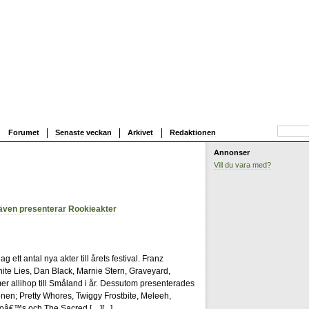
Forumet
Senaste veckan
Arkivet
Redaktionen
Annonser
Vill du vara med?
m även presenterar Rookieakter
4
 ett antal nya akter till årets festival. Franz
te Lies, Dan Black, Marnie Stern, Graveyard,
allihop till Småland i år. Dessutom presenterades
cenen; Pretty Whores, Twiggy Frostbite, Meleeh,
ooâ€™s och The Sacred […][
...
]