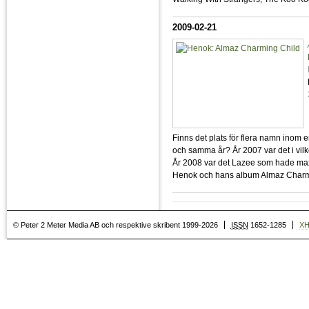
2009-02-21
Finns det plats för flera namn inom 
och samma år? År 2007 var det i vilk
År 2008 var det Lazee som hade maxim
Henok och hans album Almaz Charmi
© Peter 2 Meter Media AB och respektive skribent 1999-2026
ISSN
1652-1285
X