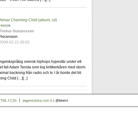
Almaz Charming Child
(album, cd)
2
Henok
Pontus Gustavsson
Recension
2009-02-21 00:02
engelskspråkig svensk hiphops hypesfär under ett
et fall Adam Tensta som tog kritikerkåren med storm.
al backning från radio och tv. I år borde det bli
ng Child […][
...
]
HTML
/
CSS
dagensskiva.com 4.1
@binero