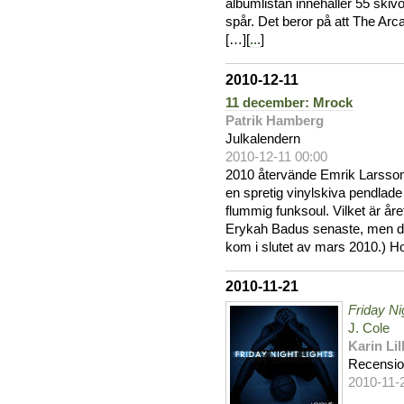
albumlistan innehåller 55 skiv
spår. Det beror på att The Arc
[…][
...
]
2010-12-11
11 december: Mrock
Patrik Hamberg
Julkalendern
2010-12-11 00:00
2010 återvände Emrik Larsson 
en spretig vinylskiva pendlad
flummig funksoul. Vilket är åre
Erykah Badus senaste, men de
kom i slutet av mars 2010.) H
2010-11-21
Friday Ni
J. Cole
Karin Li
Recensi
2010-11-