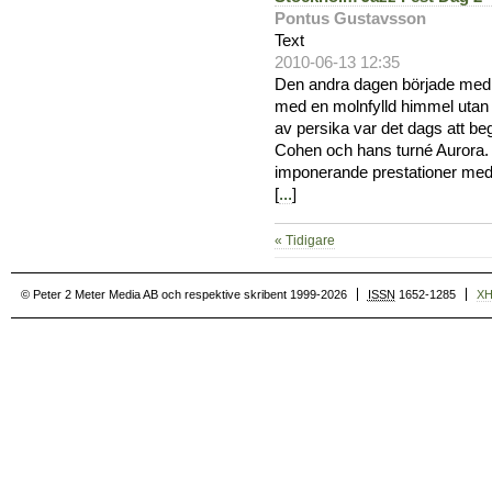
Pontus Gustavsson
Text
2010-06-13 12:35
Den andra dagen började med tr
med en molnfylld himmel utan
av persika var det dags att beg
Cohen och hans turné Aurora. E
imponerande prestationer me
[
...
]
« Tidigare
© Peter 2 Meter Media AB och respektive skribent 1999-2026
ISSN
1652-1285
X