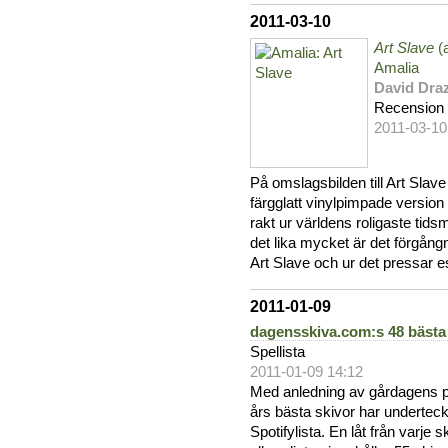
2011-03-10
Art Slave
(a
Amalia
David Draz
Recension
2011-03-10
På omslagsbilden till Art Slav
färgglatt vinylpimpade version 
rakt ur världens roligaste ti
det lika mycket är det förgån
Art Slave och ur det pressar e
2011-01-09
dagensskiva.com:s 48 bästa
Spellista
2011-01-09 14:12
Med anledning av gårdagens pu
års bästa skivor har underteck
Spotifylista. En låt från varj