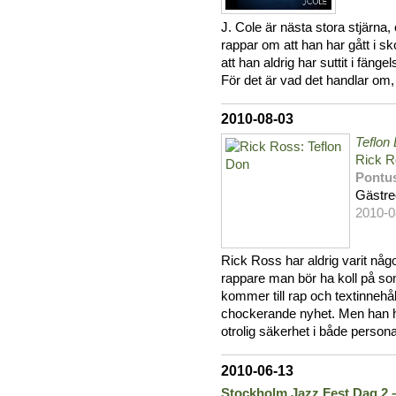
J. Cole är nästa stora stjärna, o
rappar om att han har gått i skol
att han aldrig har suttit i fän
För det är vad det handlar om, 
2010-08-03
Teflon
Rick 
Pontu
Gästre
2010-0
Rick Ross har aldrig varit någo
rappare man bör ha koll på so
kommer till rap och textinnehål
chockerande nyhet. Men han ha
otrolig säkerhet i både person
2010-06-13
Stockholm Jazz Fest Dag 2 