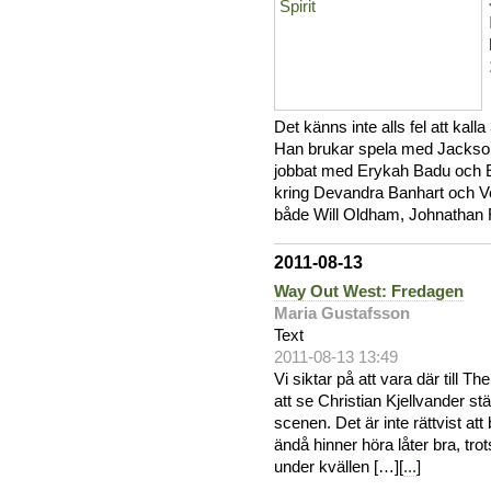
Det känns inte alls fel att kal
Han brukar spela med Jackso
jobbat med Erykah Badu och Elv
kring Devandra Banhart och Ve
både Will Oldham, Johnathan 
2011-08-13
Way Out West: Fredagen
Maria Gustafsson
Text
2011-08-13 13:49
Vi siktar på att vara där till 
att se Christian Kjellvander s
scenen. Det är inte rättvist att
ändå hinner höra låter bra, trot
under kvällen […][
...
]