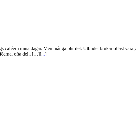
gs caféer i mina dagar. Men många blir det. Utbudet brukar oftast vara ga
erna, ofta del i […][
...
]