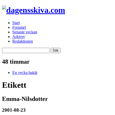
Start
Forumet
Senaste veckan
Arkivet
Redaktionen
48 timmar
En vecka bakåt
Etikett
Emma-Nilsdotter
2001-08-23