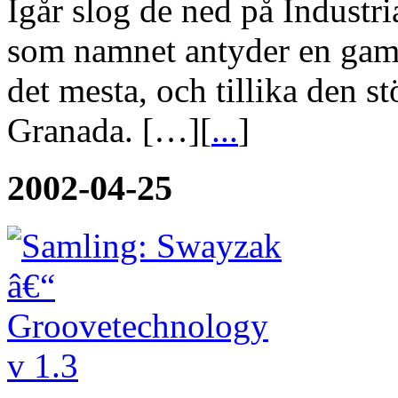
Igår slog de ned på Industr
som namnet antyder en gamm
det mesta, och tillika den s
Granada. […][
...
]
2002-04-25