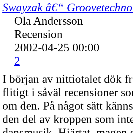
Swayzak â€“ Groovetechnol
Ola Andersson
Recension
2002-04-25 00:00
2
I början av nittiotalet dök 
flitigt i såväl recensioner so
om den. På något sätt känn
den del av kroppen som int
dansmusik. Hjärtat, magen 