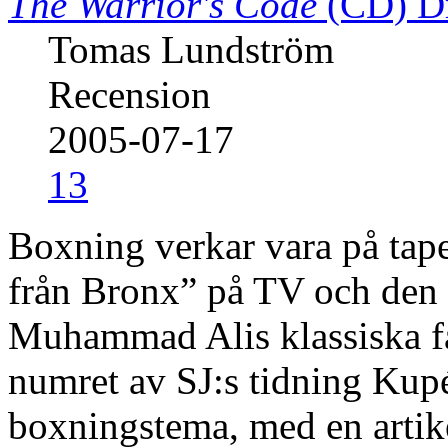
The Warrior's Code
(CD)
D
Tomas Lundström
Recension
2005-07-17
13
Boxning verkar vara på tape
från Bronx” på TV och den h
Muhammad Alis klassiska faj
numret av SJ:s tidning Kupé
boxningstema, med en arti