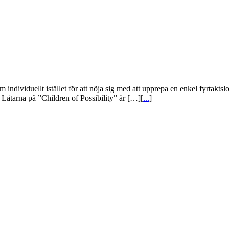
 som individuellt istället för att nöja sig med att upprepa en enkel fyr
Låtarna på ”Children of Possibility” är […][
...
]