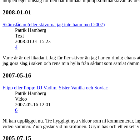
ihop ett eget omslag för den där ultimata hiphop-sommarskivan av d
2008-01-01
Skämslådan (eller skivorna jag inte hann med 2007)
Patrik Hamberg
Text
2008-01-01 15:23
4
Varje år är det likadant. Jag får fler skivor än jag har en rimlig chans
jag göra slag i saken och rens min hylla från sådant som samlat dam
2007-05-16
Flipp eller flopp: DJ Vadim, Sister Vanilla och Soviac
Patrik Hamberg
Video
2007-05-16 12:01
6
Ni kan upplägget nu. Tre hyggligt nya videor som ni kommenterar, in
video sommar. Zion gästar vid mikrofonen. Grym bas och ett enkelt vi
2005-07-15