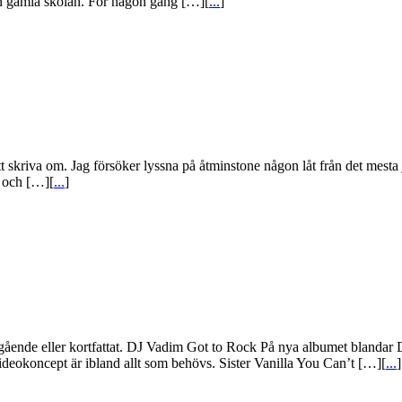
en gamla skolan. För någon gång […][
...
]
 att skriva om. Jag försöker lyssna på åtminstone någon låt från det mest
m och […][
...
]
gående eller kortfattat. DJ Vadim Got to Rock På nya albumet blandar 
deokoncept är ibland allt som behövs. Sister Vanilla You Can’t […][
...
]