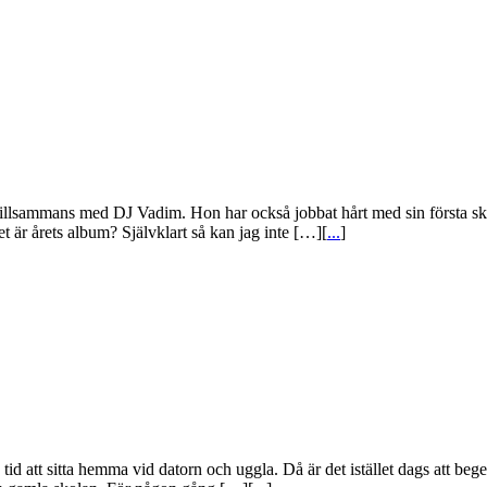
 tillsammans med DJ Vadim. Hon har också jobbat hårt med sin första s
t är årets album? Självklart så kan jag inte […][
...
]
 att sitta hemma vid datorn och uggla. Då är det istället dags att bege s