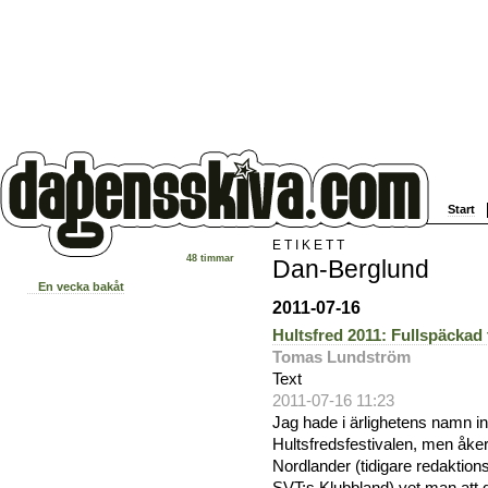
Start
ETIKETT
48 timmar
Dan-Berglund
En vecka bakåt
2011-07-16
Hultsfred 2011: Fullspäckad
Tomas Lundström
Text
2011-07-16 11:23
Jag hade i ärlighetens namn i
Hultsfredsfestivalen, men åke
Nordlander (tidigare redakti