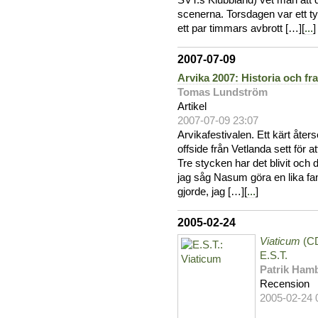
SVT:s Klubbland) vet man att de
scenerna. Torsdagen var ett t
ett par timmars avbrott […][
...
]
2007-07-09
Arvika 2007: Historia och fr
Tomas Lundström
Artikel
2007-07-09 23:07
Arvikafestivalen. Ett kärt åters
offside från Vetlanda sett för a
Tre stycken har det blivit och d
jag såg Nasum göra en lika fan
gjorde, jag […][
...
]
2005-02-24
Viaticum
(C
E.S.T.
Patrik Ham
Recension
2005-02-24 