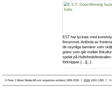
EST har lyckats med konststyck
finrummet. Anförda av frontma
de osynliga barriärer som skilj
gräns som går mellan finkultur
spelat på Hultsfredsfestivalen
förknippas […][
...
]
© Peter 2 Meter Media AB och respektive skribent 1999-2026
ISSN
1652-1285
X