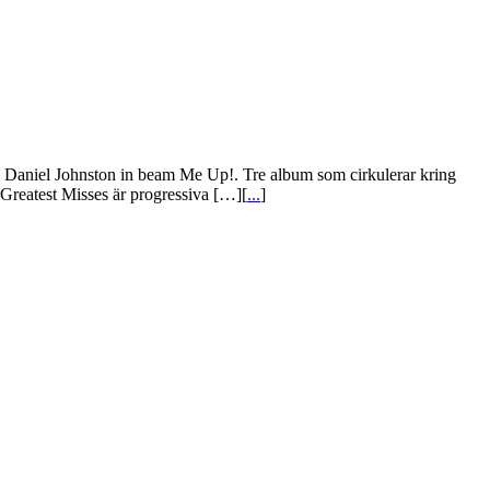
 Daniel Johnston in beam Me Up!. Tre album som cirkulerar kring
Greatest Misses är progressiva […][
...
]