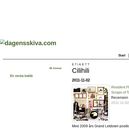
Start
ETIKETT
Cilihili
48 timmar
En vecka bakåt
2011-11-02
Resident F
Scraps of 
Recension
2011-11-0
Med 2009 års Grand Letdown position