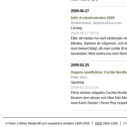
2009-06-27
Inför Arvikafestivalen 2009
Redaktionen, dagensskiva.com
Lördag
2009-06-27 00:00
Efter att nästan ha varit uträknade m
tillbaka, starkare än någonsin, och k
som bekant tidigt, då man ryckte åt s
larvstadiet. Med andra ess som Nine I
2009-02-25
Dagens spotifylista: Cecilia Nordl
Pelle Sten
Spellista
2009-02-25 12:00
Förra veckan släpptes Cecilia Nordlun
förutom den skivan och låtar från M
med Karin Dreijer i Fever Ray respek
© Peter 2 Meter Media AB och respektive skribent 1999-2026
ISSN
1652-1285
X