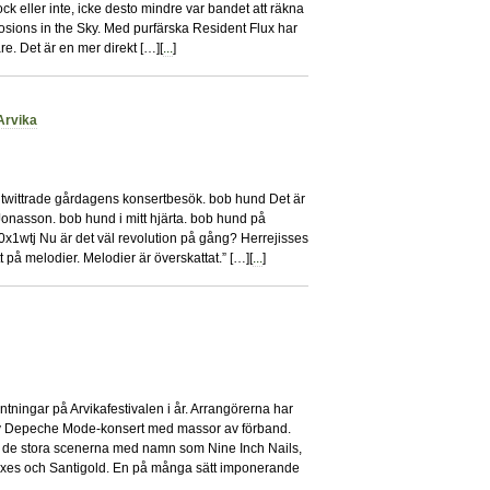
ock eller inte, icke desto mindre var bandet att räkna
losions in the Sky. Med purfärska Resident Flux har
are. Det är en mer direkt […][
...
]
Arvika
0
jag twittrade gårdagens konsertbesök. bob hund Det är
onasson. bob hund i mitt hjärta. bob hund på
m/0x1wtj Nu är det väl revolution på gång? Herrejisses
t på melodier. Melodier är överskattat.” […][
...
]
4
äntningar på Arvikafestivalen i år. Arrangörerna har
n av Depeche Mode-konsert med massor av förband.
 de stora scenerna med namn som Nine Inch Nails,
oxes och Santigold. En på många sätt imponerande