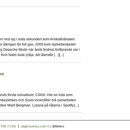
13
en rest sig i sista sekunden kom Arvikafestivalen
ör återigen för full gas. 2009 kom styrkebeskedet
ig Depeche Mode när årets festival fortfarande var i
nch Nails sista (nåja, det återstår […][
...
]
und
1
ds första soloalbum, Cilihili. Här en lista som
onkeystrikes och Souls innehåller två samarbeten
tive Marit Bergman. Lyssna på låtarna i Spotify.[
...
]
HTML
/
CSS
dagensskiva.com 4.1
@binero