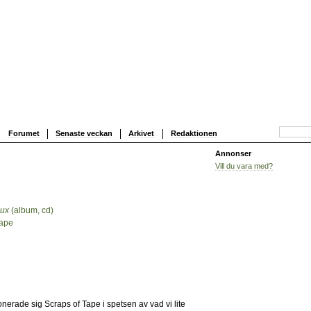
Forumet
Senaste veckan
Arkivet
Redaktionen
Annonser
Vill du vara med?
lux
(album, cd)
1
Tape
2
erade sig Scraps of Tape i spetsen av vad vi lite