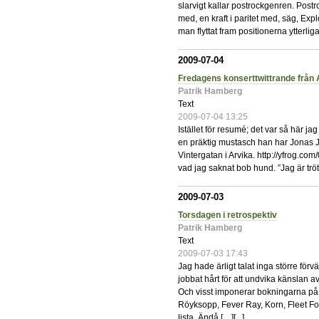
slarvigt kallar postrockgenren. Postr
med, en kraft i paritet med, säg, Exp
man flyttat fram positionerna ytterlig
2009-07-04
Fredagens konserttwittrande från 
Patrik Hamberg
Text
2009-07-04 13:25
Istället för resumé; det var så här 
en präktig mustasch han har Jonas J
Vintergatan i Arvika. http://yfrog.co
vad jag saknat bob hund. ”Jag är tröt
2009-07-03
Torsdagen i retrospektiv
Patrik Hamberg
Text
2009-07-03 17:43
Jag hade ärligt talat inga större förv
jobbat hårt för att undvika känsla
Och visst imponerar bokningarna på
Röyksopp, Fever Ray, Korn, Fleet F
lista. Ändå […][
...
]